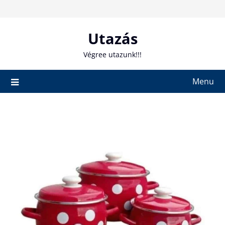
Skip
to
content
Utazás
Végree utazunk!!!
Menu