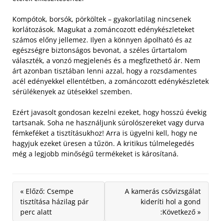
Kompótok, borsók, pörköltek – gyakorlatilag nincsenek
korlátozások. Magukat a zománcozott edénykészleteket
számos előny jellemez. Ilyen a könnyen ápolható és az
egészségre biztonságos bevonat, a széles űrtartalom
választék, a vonzó megjelenés és a megfizethető ár. Nem
árt azonban tisztában lenni azzal, hogy a rozsdamentes
acél edényekkel ellentétben, a zománcozott edénykészletek
sérülékenyek az ütésekkel szemben.
Ezért javasolt gondosan kezelni ezeket, hogy hosszú évekig
tartsanak. Soha ne használjunk súrolószereket vagy durva
fémkeféket a tisztításukhoz! Arra is ügyelni kell, hogy ne
hagyjuk ezeket üresen a tűzön. A kritikus túlmelegedés
még a legjobb minőségű termékeket is károsítaná.
« Előző: Csempe
A kamerás csővizsgálat
tisztítása házilag pár
kideríti hol a gond
perc alatt
:Következő »