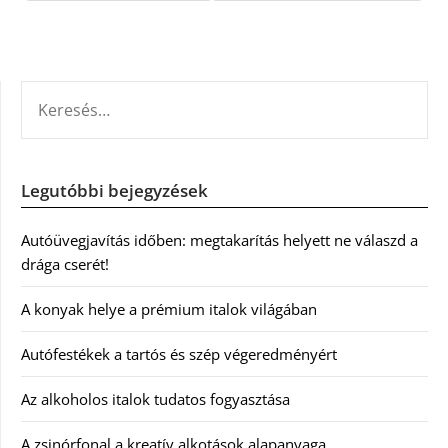
KERESÉS:
Legutóbbi bejegyzések
Autóüvegjavítás időben: megtakarítás helyett ne válaszd a
drága cserét!
A konyak helye a prémium italok világában
Autófestékek a tartós és szép végeredményért
Az alkoholos italok tudatos fogyasztása
A zsinórfonal a kreatív alkotások alapanyaga