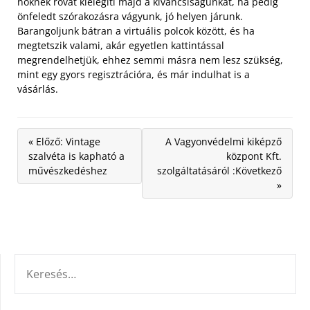
nőknek rovat kielégíti majd a kíváncsiságunkat, ha pedig
önfeledt szórakozásra vágyunk, jó helyen járunk.
Barangoljunk bátran a virtuális polcok között, és ha
megtetszik valami, akár egyetlen kattintással
megrendelhetjük, ehhez semmi másra nem lesz szükség,
mint egy gyors regisztrációra, és már indulhat is a
vásárlás.
« Előző: Vintage
A Vagyonvédelmi kiképző
szalvéta is kapható a
központ Kft.
művészkedéshez
szolgáltatásáról :Következő
»
KERESÉS: