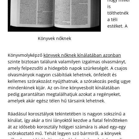
is
tölthetnék
a téli
estéket. A
Könyvek nőknek
Könyvmolyképző
könyvek nőknek kínálatában azonban
szinte biztosan találunk valamilyen izgalmas olvasmányt,
amely felpezsdíti a hidegebb napok szürkeségét. A csajos
olvasmányok nagyon csábítóak lehetnek, önfeledt és
kellemes szórakozást nyújthatnak, a szórakozás pedig ugye
mindenkinek kijár. Az on-line könyvesbolt kínálatában
pedig garantáltan megtalálhatjuk azokat a regényeket,
amelyek akár egész télen hű társaink lehetnek.
Ráadásul korosztályok tekintetében is nagyon sokszínű a
kínálat, így akár a tini lányoktól kezdve a fiatal felnőtteken
át az idősebb korosztály hölgyei számára is akad egy-egy
szórakoztató mű. Tehát legyen szó bármiről, a könyvek