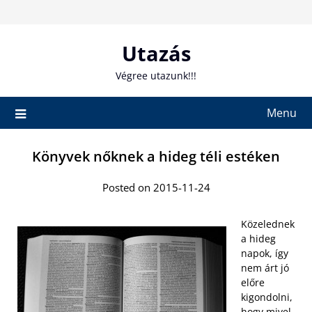
Skip
to
content
Utazás
Végree utazunk!!!
Menu
Könyvek nőknek a hideg téli estéken
Posted on 2015-11-24
Közelednek
a hideg
napok, így
nem árt jó
előre
kigondolni,
hogy mivel