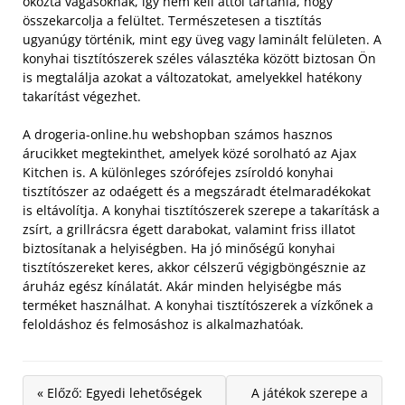
okozta vágásoknak, így nem kell attól tartania, hogy
összekarcolja a felültet. Természetesen a tisztítás
ugyanúgy történik, mint egy üveg vagy laminált felületen. A
konyhai tisztítószerek széles választéka között biztosan Ön
is megtalálja azokat a változatokat, amelyekkel hatékony
takarítást végezhet.
A drogeria-online.hu webshopban számos hasznos
árucikket megtekinthet, amelyek közé sorolható az Ajax
Kitchen is. A különleges szórófejes zsíroldó konyhai
tisztítószer az odaégett és a megszáradt ételmaradékokat
is eltávolítja. A konyhai tisztítószerek szerepe a takarításk a
zsírt, a grillrácsra égett darabokat, valamint friss illatot
biztosítanak a helyiségben. Ha jó minőségű konyhai
tisztítószereket keres, akkor célszerű végigböngésznie az
áruház egész kínálatát. Akár minden helyiségbe más
terméket használhat. A konyhai tisztítószerek a vízkőnek a
feloldáshoz és felmosáshoz is alkalmazhatóak.
« Előző: Egyedi lehetőségek
A játékok szerepe a