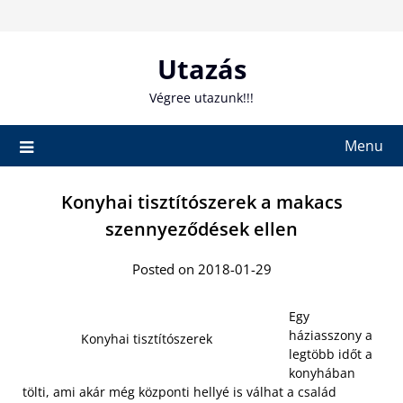
Skip
to
content
Utazás
Végree utazunk!!!
Menu
Konyhai tisztítószerek a makacs
szennyeződések ellen
Posted on 2018-01-29
Egy
háziasszony a
Konyhai tisztítószerek
legtöbb időt a
konyhában
tölti, ami akár még központi hellyé is válhat a család