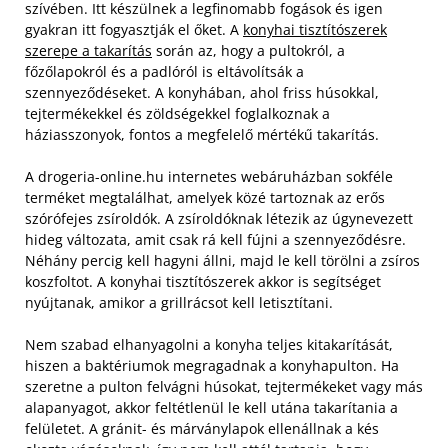
szívében. Itt készülnek a legfinomabb fogások és igen
gyakran itt fogyasztják el őket. A
konyhai tisztítószerek
szerepe a takarítás
során az, hogy a pultokról, a
főzőlapokról és a padlóról is eltávolítsák a
szennyeződéseket. A konyhában, ahol friss húsokkal,
tejtermékekkel és zöldségekkel foglalkoznak a
háziasszonyok, fontos a megfelelő mértékű takarítás.
A drogeria-online.hu internetes webáruházban sokféle
terméket megtalálhat, amelyek közé tartoznak az erős
szórófejes zsíroldók. A zsíroldóknak létezik az úgynevezett
hideg változata, amit csak rá kell fújni a szennyeződésre.
Néhány percig kell hagyni állni, majd le kell törölni a zsíros
koszfoltot. A konyhai tisztítószerek akkor is segítséget
nyújtanak, amikor a grillrácsot kell letisztítani.
Nem szabad elhanyagolni a konyha teljes kitakarítását,
hiszen a baktériumok megragadnak a konyhapulton. Ha
szeretne a pulton felvágni húsokat, tejtermékeket vagy más
alapanyagot, akkor feltétlenül le kell utána takarítania a
felületet. A gránit- és márványlapok ellenállnak a kés