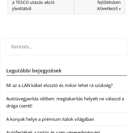
a TESCO utazás akció
fejlődésben
jóvoltából
:Következő »
KERESÉS:
Legutóbbi bejegyzések
Mi az a LAN kábel elosztó és mikor lehet rá szükség?
Autóüvegjavítás időben: megtakarítás helyett ne válaszd a
drága cserét!
A konyak helye a prémium italok világában
Autófestékek a tartós és szép végeredményért