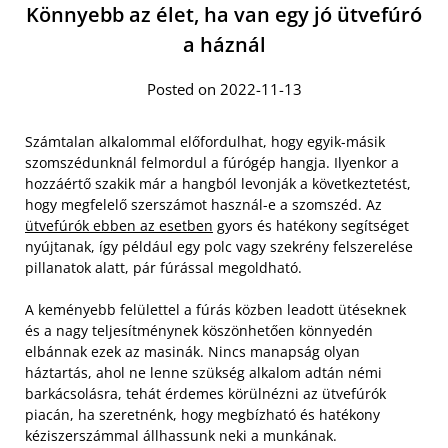
Könnyebb az élet, ha van egy jó ütvefúró
a háznál
Posted on 2022-11-13
Számtalan alkalommal előfordulhat, hogy egyik-másik
szomszédunknál felmordul a fúrógép hangja. Ilyenkor a
hozzáértő szakik már a hangból levonják a következtetést,
hogy megfelelő szerszámot használ-e a szomszéd. Az
ütvefúrók ebben az esetben
gyors és hatékony segítséget
nyújtanak, így például egy polc vagy szekrény felszerelése
pillanatok alatt, pár fúrással megoldható.
A keményebb felülettel a fúrás közben leadott ütéseknek
és a nagy teljesítménynek köszönhetően könnyedén
elbánnak ezek az masinák. Nincs manapság olyan
háztartás, ahol ne lenne szükség alkalom adtán némi
barkácsolásra, tehát érdemes körülnézni az ütvefúrók
piacán, ha szeretnénk, hogy megbízható és hatékony
kéziszerszámmal állhassunk neki a munkának.