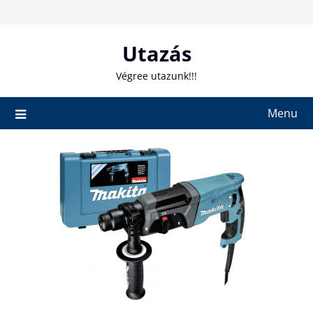
Skip
to
content
Utazás
Végree utazunk!!!
Menu