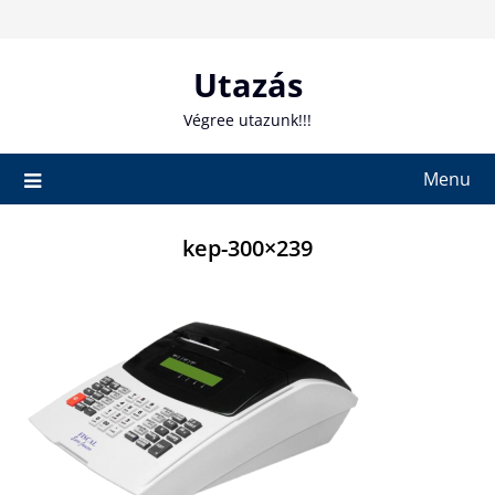
Skip
to
content
Utazás
Végree utazunk!!!
Menu
kep-300×239