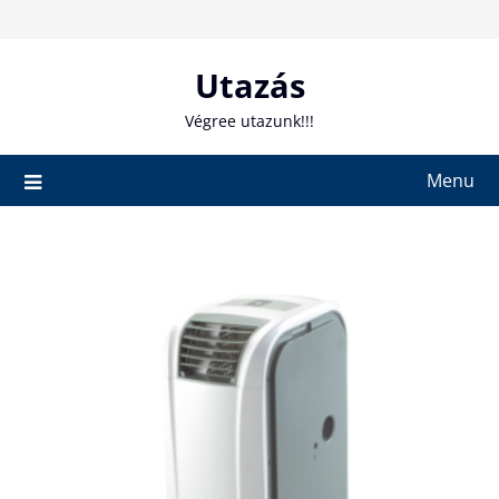
Skip
to
content
Utazás
Végree utazunk!!!
Menu