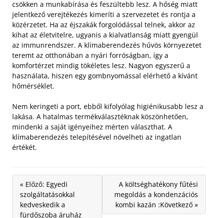
csökken a munkabírása és feszültebb lesz. A hőség miatt
jelentkező verejtékezés kimeríti a szervezetet és rontja a
közérzetet.
Ha az éjszakák forgolódással telnek, akkor az
kihat az életvitelre, ugyanis a kialvatlanság miatt gyengül
az immunrendszer. A klímaberendezés hűvös környezetet
teremt az otthonában a nyári forróságban, így a
komfortérzet mindig tökéletes lesz. Nagyon egyszerű a
használata, hiszen egy gombnyomással elérhető a kívánt
hőmérséklet.
Nem keringeti a port, ebből kifolyólag higiénikusabb lesz a
lakása. A hatalmas termékválasztéknak köszönhetően,
mindenki a saját igényeihez mérten választhat. A
klímaberendezés telepítésével növelheti az ingatlan
értékét.
« Előző: Egyedi
A költséghatékony fűtési
szolgáltatásokkal
megoldás a kondenzációs
kedveskedik a
kombi kazán :Következő »
fürdőszoba áruház