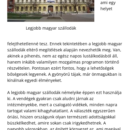
ami egy
helyet
Legjobb magyar szállodák
felejthetetlenné tesz. Ennek tekintetében a legjobb magyar
szállodák eltérő megítélések alapján nevezhetők meg. Van,
akinek a pihenés, nem az egész napos lustálkodásból áll,
hanem inkább valamilyen mozgalmas programon történő
részvételen. Pontosan ezért fontos, hogy a lehetőségek
bőségesek legyenek. A gyönyörű tájak, már önmagukban is
kínálnak egyedi élményeket.
A legjobb magyar szállodák némelyike éppen ezt használja
ki. A vendégek gyakran csak aludni járnak az
intézményekbe, mert a csalogató vidékek, minden napra
tartogat valami kihagyhatatlant. A választék egyszerűen
óriási, hiszen országunk olyan természeti adottságokkal
büszkélkedhet, amire sokan csak irigykedhetnek. A
nagyobb városokban, az épített környezet az, ami magával