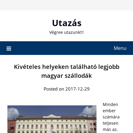
Skip
to
content
Utazás
Végree utazunk!!!
Menu
Kivételes helyeken található legjobb
magyar szállodák
Posted on 2017-12-29
Minden
ember
számára
teljesen
más az,