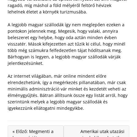
ragadó, míg máshol a föld mélyéről feltörő hévizek
lehelnek életet a környék turizmusába.
A legjobb magyar szállodák így nem meglepően ezeken a
pontokon jelennek meg. Megesik, hogy valaki, annyira
beleszeret egy helybe, hogy oda aztán minden évben
visszatér. Mások kifejezetten azt tűzik ki célul, hogy minél
több még számukra felfedezetlen tájat hódítsanak meg.
Bárhogyan is legyen, a legjobb magyar szállodák várják
jelentkezésünket.
Az internet világában, már online mindent előre
elrendezhetünk, így a megérkezés pillanatában, már csak
minimális adminisztráció vár minket és kezdetét veheti az
élménygyűjtés. Bátran állítsunk össze egy listát arról, hogy
szerintünk melyek a legjobb magyar szállodák és
igyekezzünk ellátogatni mindegyikbe.
« Előző: Megmenti a
Amerikai utak utazási