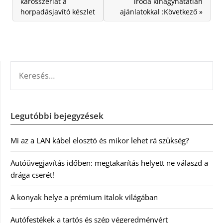
karosszériát a
iroda kihagyhatatlan
horpadásjavító készlet
ajánlatokkal :Következő »
KERESÉS:
Legutóbbi bejegyzések
Mi az a LAN kábel elosztó és mikor lehet rá szükség?
Autóüvegjavítás időben: megtakarítás helyett ne válaszd a
drága cserét!
A konyak helye a prémium italok világában
Autófestékek a tartós és szép végeredményért