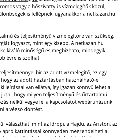
tromos vagy a hőszivattyús vízmelegítők közül,
ülönbségek is fellépnek, ugyanakkor a netkazan.hu
talmú és teljesítményű vízmelegítőre van szükség,
iát fogyaszt, mint egy kisebb. A netkazan.hu
ke kiváló minőségű és megbízható, mindegyik
b évre is szólhat.
teljesítménnyel bír az adott vízmelegítő, ez egy
hogy az adott háztartásban használható-e
leírással van ellátva, így igazán könnyű lehet a
jutni, hogy milyen teljesítményű és űrtartalmú
ozás nélkül vegye fel a kapcsolatot webáruházunk
ni a végső döntést.
választhat, mint az Idropi, a Hajdu, az Ariston, az
Egy apró kattintással könnyedén megrendelheti a