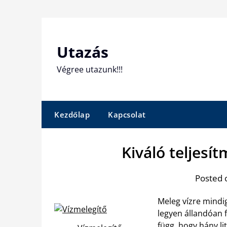
Skip
to
content
Utazás
Végree utazunk!!!
Kezdőlap
Kapcsolat
Kiváló teljesí
Posted 
Meleg vízre mindi
legyen állandóan f
függ, hogy
hány li