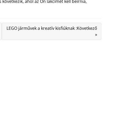
következik, ahol az Ön lakcímét kell beírnia,
LEGO járművek a kreatív kisfiúknak :Következő
»