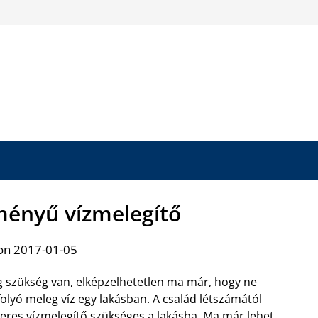
tményű vízmelegítő
on 2017-01-05
g szükség van, elképzelhetetlen ma már, hogy ne
olyó meleg víz egy lakásban. A család létszámától
teres vízmelegítő
szükséges a lakásba. Ma már lehet