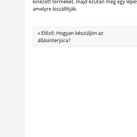
kinézett terméket, majd ezután még egy lépés 
amelyre kiszállítják.
« Előző: Hogyan készüljön az
állásinterjúra?