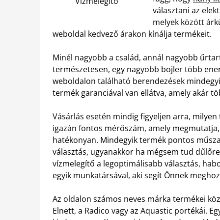
Vízmelegítő
választani az elek
melyek között árk
weboldal kedvező árakon kínálja termékeit.
Minél nagyobb a család, annál nagyobb űrtar
természetesen, egy nagyobb bojler több energ
weboldalon található berendezések mindegyi
termék garanciával van ellátva, amely akár töb
Vásárlás esetén mindig figyeljen arra, milyen 
igazán fontos mérőszám, amely megmutatja, 
hatékonyan. Mindegyik termék pontos műszaki 
választás, ugyanakkor ha mégsem tud dűlőre 
vízmelegítő a legoptimálisabb választás, hab
egyik munkatársával, aki segít Önnek meghoz
Az oldalon számos neves márka termékei közül 
Elnett, a Radico vagy az Aquastic portékái. 