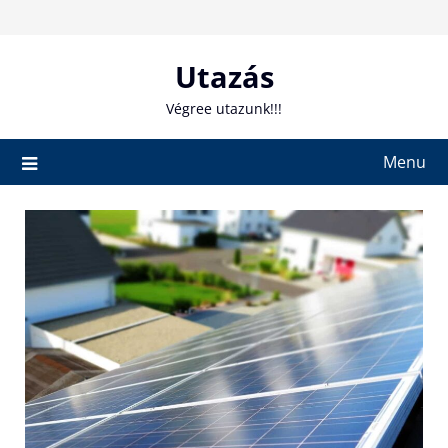
Skip
to
content
Utazás
Végree utazunk!!!
Menu