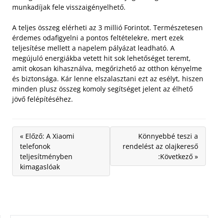
munkadíjak fele visszaigényelhető.
A teljes összeg elérheti az 3 millió Forintot. Természetesen
érdemes odafigyelni a pontos feltételekre, mert ezek
teljesítése mellett a napelem pályázat leadható. A
megújuló energiákba vetett hit sok lehetőséget teremt,
amit okosan kihasználva, megőrizhető az otthon kényelme
és biztonsága. Kár lenne elszalasztani ezt az esélyt, hiszen
minden plusz összeg komoly segítséget jelent az élhető
jövő felépítéséhez.
« Előző: A Xiaomi
Könnyebbé teszi a
telefonok
rendelést az olajkereső
teljesítményben
:Következő »
kimagaslóak