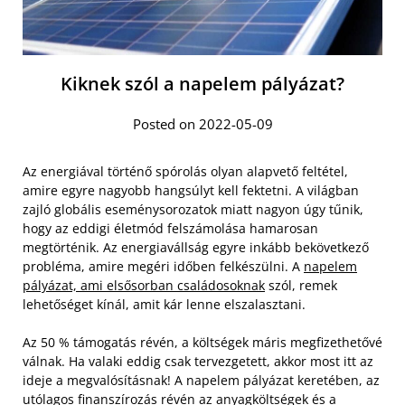
Kiknek szól a napelem pályázat?
Posted on 2022-05-09
Az energiával történő spórolás olyan alapvető feltétel,
amire egyre nagyobb hangsúlyt kell fektetni. A világban
zajló globális eseménysorozatok miatt nagyon úgy tűnik,
hogy az eddigi életmód felszámolása hamarosan
megtörténik. Az energiavállság egyre inkább bekövetkező
probléma, amire megéri időben felkészülni. A
napelem
pályázat, ami elsősorban családosoknak
szól, remek
lehetőséget kínál, amit kár lenne elszalasztani.
Az 50 % támogatás révén, a költségek máris megfizethetővé
válnak. Ha valaki eddig csak tervezgetett, akkor most itt az
ideje a megvalósításnak! A napelem pályázat keretében, az
utólagos finanszírozás révén az anyagköltségek és a