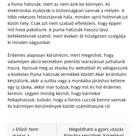
a Puma hátizsák, mert az nem ázik be könnyen. Az
elektronikai eszközök is biztonságban vannak a mélyén. A
több rekeszes felosztásnak hála, minden apró holminak jut
külön hely. Csak azt nem szabad elfelejteni, hogy éppen
mit hová pakoltunk. A puma hátizsák hosszú távú
befektetésnek számít, mert éveken át hűségesen szolgálja
ki minden vágyunkat.
Érdemes alaposan körülnézni, mert megeshet, hogy
valamilyen akció keretében jelentős leárazással juthatunk
hozzá. Nyissuk meg az etaska.hu weboldalt és válogassunk
a kivételes Puma hátizsák termékek között! Akár kirándulni
készülünk, akár a suliba vagy a munkába járáshoz kellene
egy új táska, akkor már tudjuk, hogy mit és hol érdemes
keresni. Legyen mindig kéznél, hogy bármikor
felkaphassuk, tudván, hogy a fontos cuccok benne vannak
és bármilyen körülmények között számíthatunk rá!
« Előző: Nem
Megoldható a gyors utazás
magas a
Rómába repülővel :Következő