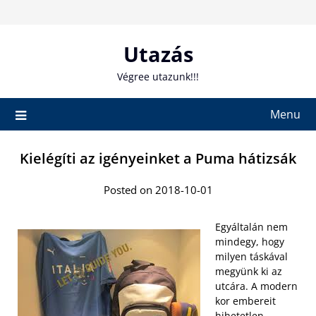
Skip
to
content
Utazás
Végree utazunk!!!
Menu
Kielégíti az igényeinket a Puma hátizsák
Posted on 2018-10-01
Egyáltalán nem
mindegy, hogy
milyen táskával
megyünk ki az
utcára. A modern
kor embereit
hihetetlen