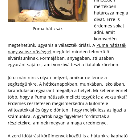
mértékben
határozza meg a
divat. Erre is
érdemes sokat
Puma hátizsák
adni, amit
könnyedén
megtehetünk, ugyanis a választék óriási. A
Puma hátizsák
nagy valószínűséggel
megfelel minden felmerülő
elvárásunknak. Formájában, anyagában, stílusában
egyaránt sajátos, ami vonzóvá teszi a fiatalok körében.
Jóformán nincs olyan helyzet, amikor ne lenne a
segítségünkre. A hétköznapokban, munkában, iskolában,
kiránduláson egyaránt megállja a helyét. Mi kellene ennél
több, hogy a Puma hátizsák mellett tegyük le a voksunkat?
Érdemes részletesen megismerkedni a különféle
változatokkal és úgy eldönteni, hogy melyik lesz az igazi a
számunkra. A gyártók nagy figyelmet fordítottak a
részletekre, aminek megvan a maga eredménye.
A zord időjárási körülmények között is a hátunkra kapható