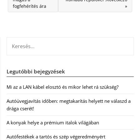
fogfehérítés ára
»
KERESÉS:
Legutóbbi bejegyzések
Mi az a LAN kábel elosztó és mikor lehet rá szükség?
Autóüvegjavítás időben: megtakarítás helyett ne válaszd a
drága cserét!
A konyak helye a prémium italok világában
Autófestékek a tartós és szép végeredményért