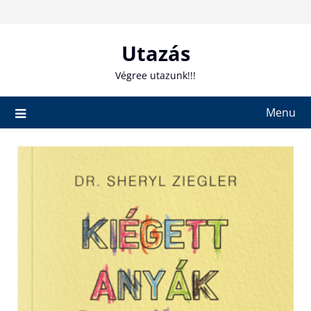
Skip
to
content
Utazás
Végree utazunk!!!
Menu