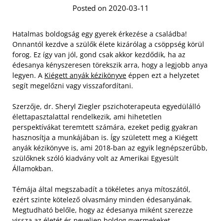
Posted on 2020-03-11
Hatalmas boldogság egy gyerek érkezése a családba!
Onnantól kezdve a szülők élete kizárólag a csöppség körül
forog. Ez így van jól, gond csak akkor kezdődik, ha az
édesanya kényszeresen törekszik arra, hogy a legjobb anya
legyen. A
Kiégett anyák kézikönyve
éppen ezt a helyzetet
segít megelőzni vagy visszafordítani.
Szerzője, dr. Sheryl Ziegler pszichoterapeuta egyedülálló
élettapasztalattal rendelkezik, ami hihetetlen
perspektívákat teremtett számára, ezeket pedig gyakran
hasznosítja a munkájában is. Így született meg a Kiégett
anyák kézikönyve is, ami 2018-ban az egyik legnépszerűbb,
szülőknek szóló kiadvány volt az Amerikai Egyesült
Államokban.
Témája által megszabadít a tökéletes anya mítoszától,
ezért szinte kötelező olvasmány minden édesanyának.
Megtudható belőle, hogy az édesanya miként szerezze
vissza az életét és neveljen boldog gyermekeket.