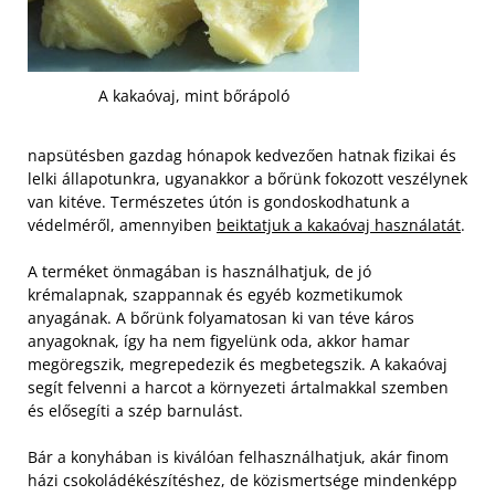
A kakaóvaj, mint bőrápoló
napsütésben gazdag hónapok kedvezően hatnak fizikai és
lelki állapotunkra, ugyanakkor a bőrünk fokozott veszélynek
van kitéve. Természetes útón is gondoskodhatunk a
védelméről, amennyiben
beiktatjuk a kakaóvaj használatát
.
A terméket önmagában is használhatjuk, de jó
krémalapnak, szappannak és egyéb kozmetikumok
anyagának. A bőrünk folyamatosan ki van téve káros
anyagoknak, így ha nem figyelünk oda, akkor hamar
megöregszik, megrepedezik és megbetegszik. A kakaóvaj
segít felvenni a harcot a környezeti ártalmakkal szemben
és elősegíti a szép barnulást.
Bár a konyhában is kiválóan felhasználhatjuk, akár finom
házi csokoládékészítéshez, de közismertsége mindenképp