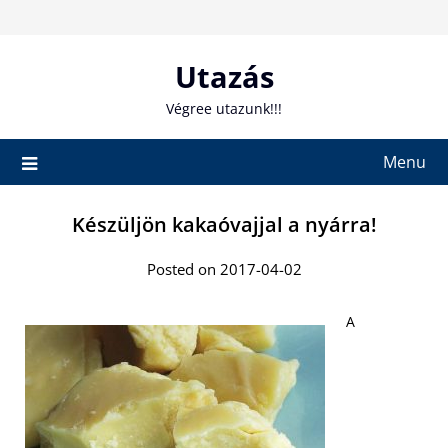
Skip
to
content
Utazás
Végree utazunk!!!
Menu
Készüljön kakaóvajjal a nyárra!
Posted on 2017-04-02
A