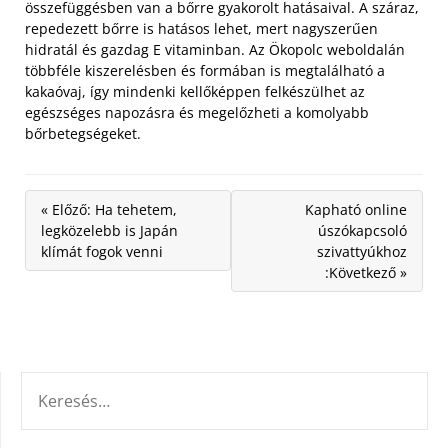
összefüggésben van a bőrre gyakorolt hatásaival. A száraz,
repedezett bőrre is hatásos lehet, mert nagyszerűen
hidratál és gazdag E vitaminban. Az Ökopolc weboldalán
többféle kiszerelésben és formában is megtalálható a
kakaóvaj, így mindenki kellőképpen felkészülhet az
egészséges napozásra és megelőzheti a komolyabb
bőrbetegségeket.
« Előző: Ha tehetem,
Kapható online
legközelebb is Japán
úszókapcsoló
klímát fogok venni
szivattyúkhoz
:Következő »
KERESÉS: