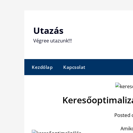
Skip
to
content
Utazás
Végree utazunk!!!
Kezdőlap
Kapcsolat
Keresőoptimalizá
Posted 
Amiko