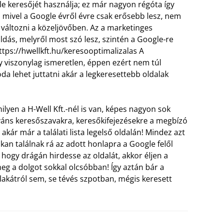
e keresőjét használja; ez már nagyon régóta így
s mivel a Google évről évre csak erősebb lesz, nem
g változni a közeljövőben. Az a marketinges
dás, melyről most szó lesz, szintén a Google-re
ttps://hwellkft.hu/keresooptimalizalas
A
gy viszonylag ismeretlen, éppen ezért nem túl
da lehet juttatni akár a legkeresettebb oldalak
ilyen a H-Well Kft.-nél is van, képes nagyon sok
áns keresőszavakra, keresőkifejezésekre a megbízó
akár már a találati lista legelső oldalán! Mindez azt
an találnak rá az adott honlapra a Google felől
hogy drágán hirdesse az oldalát, akkor éljen a
eg a dolgot sokkal olcsóbban! Így aztán bár a
akátról sem, se tévés szpotban, mégis keresett