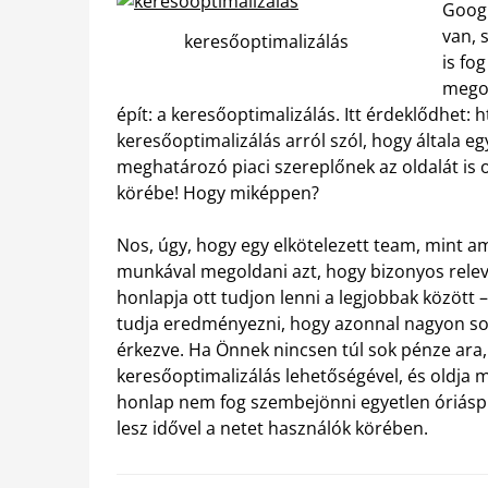
Googl
van, 
keresőoptimalizálás
is fo
megol
épít: a keresőoptimalizálás. Itt érdeklődhet:
h
keresőoptimalizálás arról szól, hogy általa e
meghatározó piaci szereplőnek az oldalát is o
körébe! Hogy miképpen?
Nos, úgy, hogy egy elkötelezett team, mint am
munkával megoldani azt, hogy bizonyos relev
honlapja ott tudjon lenni a legjobbak között – 
tudja eredményezni, hogy azonnal nagyon sok
érkezve. Ha Önnek nincsen túl sok pénze ara, 
keresőoptimalizálás lehetőségével, és oldja m
honlap nem fog szembejönni egyetlen óriáspl
lesz idővel a netet használók körében.