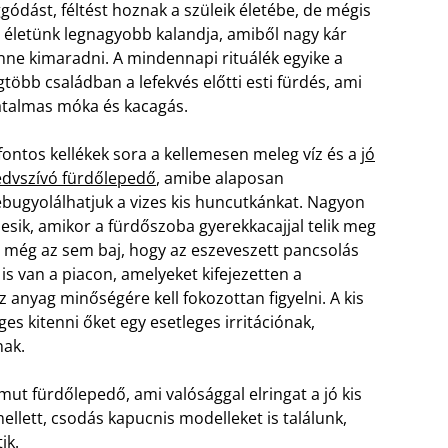
gódást, féltést hoznak a szüleik életébe, de mégis
 életünk legnagyobb kalandja, amiből nagy kár
nne kimaradni. A mindennapi rituálék egyike a
gtöbb családban a lefekvés előtti esti fürdés, ami
talmas móka és kacagás.
fontos kellékek sora a kellemesen meleg víz és a
jó
dvszívó fürdőlepedő
, amibe alaposan
bugyolálhatjuk a vizes kis huncutkánkat. Nagyon
lesik, amikor a fürdőszoba gyerekkacajjal telik meg
 még az sem baj, hogy az eszeveszett pancsolás
s van a piacon, amelyeket kifejezetten a
z anyag minőségére kell fokozottan figyelni. A kis
es kitenni őket egy esetleges irritációnak,
nak.
t fürdőlepedő, ami valósággal elringat a jó kis
llett, csodás kapucnis modelleket is találunk,
ik.