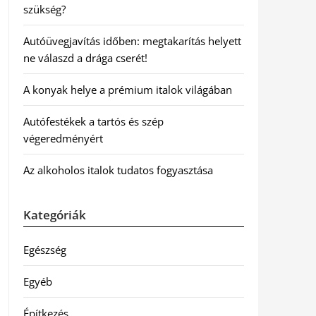
szükség?
Autóüvegjavítás időben: megtakarítás helyett
ne válaszd a drága cserét!
A konyak helye a prémium italok világában
Autófestékek a tartós és szép
végeredményért
Az alkoholos italok tudatos fogyasztása
Kategóriák
Egészség
Egyéb
Építkezés