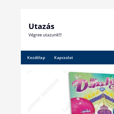
Skip
to
content
Utazás
Végree utazunk!!!
Kezdőlap
Kapcsolat