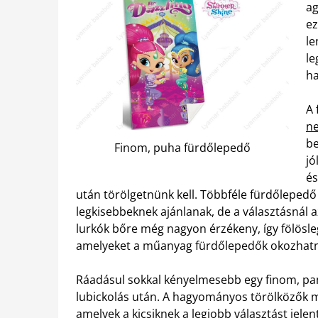
ag
ez
le
le
ha
A 
ne
be
Finom, puha fürdőlepedő
jó
és
után törölgetnünk kell.
Többféle fürdőlepedő i
legkisebbeknek ajánlanak, de a választásnál a
lurkók bőre még nagyon érzékeny, így fölösleg
amelyeket a műanyag fürdőlepedők okozhat
Ráadásul sokkal kényelmesebb egy finom, pamu
lubickolás után. A hagyományos törölközők me
amelyek a kicsiknek a legjobb választást jelent