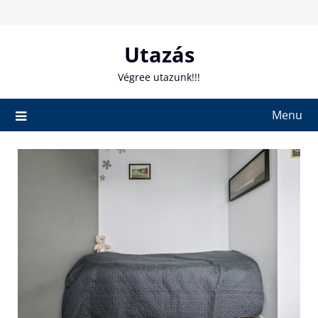
Skip
to
content
Utazás
Végree utazunk!!!
Menu