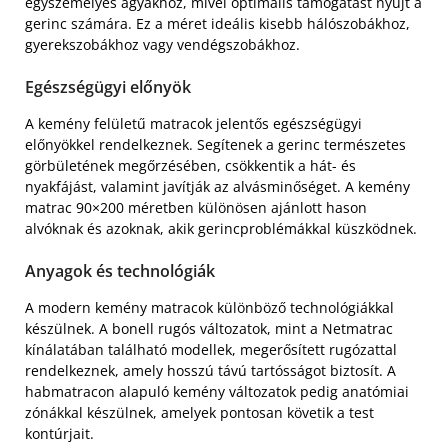
egyszemélyes ágyakhoz, mivel optimális támogatást nyújt a
gerinc számára. Ez a méret ideális kisebb hálószobákhoz,
gyerekszobákhoz vagy vendégszobákhoz.
Egészségügyi előnyök
A kemény felületű matracok jelentős egészségügyi
előnyökkel rendelkeznek. Segítenek a gerinc természetes
görbületének megőrzésében, csökkentik a hát- és
nyakfájást, valamint javítják az alvásminőséget. A kemény
matrac 90×200 méretben különösen ajánlott hason
alvóknak és azoknak, akik gerincproblémákkal küszködnek.
Anyagok és technológiák
A modern kemény matracok különböző technológiákkal
készülnek. A bonell rugós változatok, mint a Netmatrac
kínálatában található modellek, megerősített rugózattal
rendelkeznek, amely hosszú távú tartósságot biztosít. A
habmatracon alapuló kemény változatok pedig anatómiai
zónákkal készülnek, amelyek pontosan követik a test
kontúrjait.