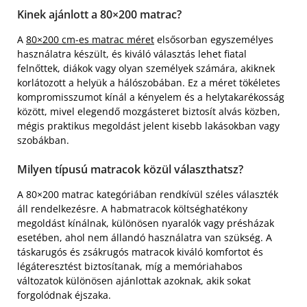
Kinek ajánlott a 80×200 matrac?
A
80×200 cm-es matrac méret
elsősorban egyszemélyes
használatra készült, és kiváló választás lehet fiatal
felnőttek, diákok vagy olyan személyek számára, akiknek
korlátozott a helyük a hálószobában. Ez a méret tökéletes
kompromisszumot kínál a kényelem és a helytakarékosság
között, mivel elegendő mozgásteret biztosít alvás közben,
mégis praktikus megoldást jelent kisebb lakásokban vagy
szobákban.
Milyen típusú matracok közül választhatsz?
A 80×200 matrac kategóriában rendkívül széles választék
áll rendelkezésre. A habmatracok költséghatékony
megoldást kínálnak, különösen nyaralók vagy présházak
esetében, ahol nem állandó használatra van szükség. A
táskarugós és zsákrugós matracok kiváló komfortot és
légáteresztést biztosítanak, míg a memóriahabos
változatok különösen ajánlottak azoknak, akik sokat
forgolódnak éjszaka.