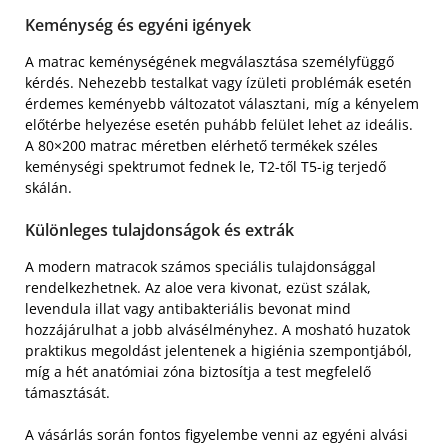
Keménység és egyéni igények
A matrac keménységének megválasztása személyfüggő
kérdés. Nehezebb testalkat vagy ízületi problémák esetén
érdemes keményebb változatot választani, míg a kényelem
előtérbe helyezése esetén puhább felület lehet az ideális.
A 80×200 matrac méretben elérhető termékek széles
keménységi spektrumot fednek le, T2-től T5-ig terjedő
skálán.
Különleges tulajdonságok és extrák
A modern matracok számos speciális tulajdonsággal
rendelkezhetnek. Az aloe vera kivonat, ezüst szálak,
levendula illat vagy antibakteriális bevonat mind
hozzájárulhat a jobb alvásélményhez. A mosható huzatok
praktikus megoldást jelentenek a higiénia szempontjából,
míg a hét anatómiai zóna biztosítja a test megfelelő
támasztását.
A vásárlás során fontos figyelembe venni az egyéni alvási