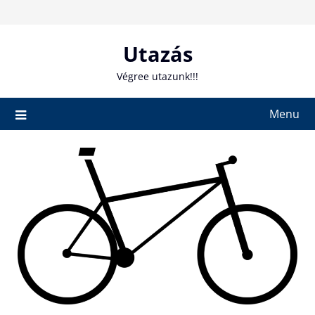
Skip
to
content
Utazás
Végree utazunk!!!
Menu