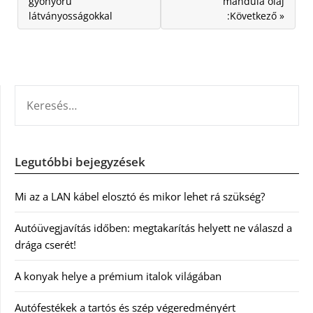
gyönyörű
mandula olaj
látványosságokkal
:Következő »
KERESÉS:
Legutóbbi bejegyzések
Mi az a LAN kábel elosztó és mikor lehet rá szükség?
Autóüvegjavítás időben: megtakarítás helyett ne válaszd a
drága cserét!
A konyak helye a prémium italok világában
Autófestékek a tartós és szép végeredményért