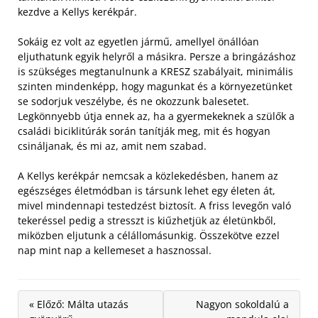
kezdve a Kellys kerékpár.
Sokáig ez volt az egyetlen jármű, amellyel önállóan
eljuthatunk egyik helyről a másikra. Persze a bringázáshoz
is szükséges megtanulnunk a KRESZ szabályait, minimális
szinten mindenképp, hogy magunkat és a környezetünket
se sodorjuk veszélybe, és ne okozzunk balesetet.
Legkönnyebb útja ennek az, ha a gyermekeknek a szülők a
családi biciklitúrák során tanítják meg, mit és hogyan
csináljanak, és mi az, amit nem szabad.
A Kellys kerékpár nemcsak a közlekedésben, hanem az
egészséges életmódban is társunk lehet egy életen át,
mivel mindennapi testedzést biztosít. A friss levegőn való
tekeréssel pedig a stresszt is kiűzhetjük az életünkből,
miközben eljutunk a célállomásunkig. Összekötve ezzel
nap mint nap a kellemeset a hasznossal.
« Előző: Málta utazás
Nagyon sokoldalú a