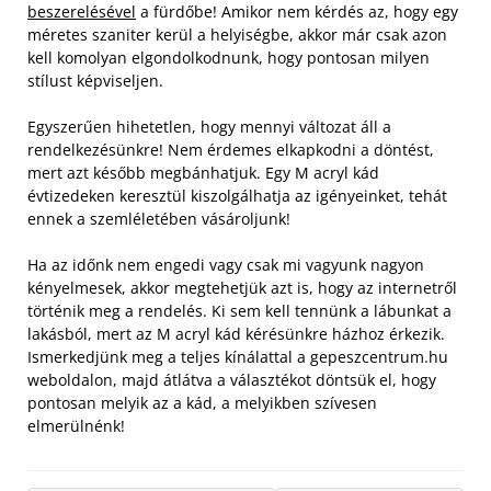
beszerelésével
a fürdőbe! Amikor nem kérdés az, hogy egy
méretes szaniter kerül a helyiségbe, akkor már csak azon
kell komolyan elgondolkodnunk, hogy pontosan milyen
stílust képviseljen.
Egyszerűen hihetetlen, hogy mennyi változat áll a
rendelkezésünkre! Nem érdemes elkapkodni a döntést,
mert azt később megbánhatjuk. Egy M acryl kád
évtizedeken keresztül kiszolgálhatja az igényeinket, tehát
ennek a szemléletében vásároljunk!
Ha az időnk nem engedi vagy csak mi vagyunk nagyon
kényelmesek, akkor megtehetjük azt is, hogy az internetről
történik meg a rendelés. Ki sem kell tennünk a lábunkat a
lakásból, mert az M acryl kád kérésünkre házhoz érkezik.
Ismerkedjünk meg a teljes kínálattal a gepeszcentrum.hu
weboldalon, majd átlátva a választékot döntsük el, hogy
pontosan melyik az a kád, a melyikben szívesen
elmerülnénk!