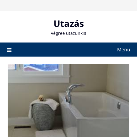
Skip
to
content
Utazás
Végree utazunk!!!
Menu