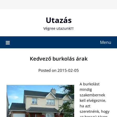
Skip
to
content
Utazás
Végree utazunk!!!
Menu
Kedvező burkolás árak
Posted on 2015-02-05
A burkolást
mindig
szakembernek
kell elvégeznie,
ha azt
szeretnénk, hogy
az hosszú távon