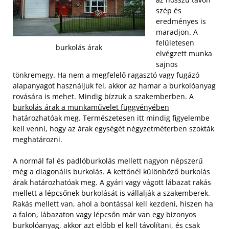
szép és
eredményes is
maradjon. A
felületesen
burkolás árak
elvégzett munka
sajnos
tönkremegy. Ha nem a megfelelő ragasztó vagy fugázó
alapanyagot használjuk fel, akkor az hamar a burkolóanyag
rovására is mehet. Mindig bízzuk a szakemberben. A
burkolás árak a munkaművelet függvényében
határozhatóak meg. Természetesen itt mindig figyelembe
kell venni, hogy az árak egységét négyzetméterben szokták
meghatározni.
A normál fal és padlóburkolás mellett nagyon népszerű
még a diagonális burkolás. A kettőnél különböző burkolás
árak határozhatóak meg. A gyári vagy vágott lábazat rakás
mellett a lépcsőnek burkolását is vállalják a szakemberek.
Rakás mellett van, ahol a bontással kell kezdeni, hiszen ha
a falon, lábazaton vagy lépcsőn már van egy bizonyos
burkolóanyag, akkor azt előbb el kell távolítani, és csak