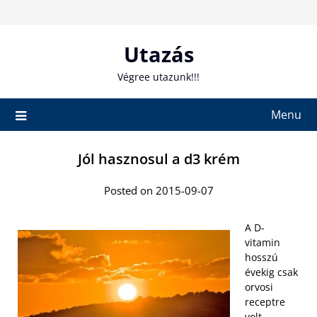
Skip
to
content
Utazás
Végree utazunk!!!
Menu
Jól hasznosul a d3 krém
Posted on 2015-09-07
A D-
vitamin
hosszú
évekig csak
orvosi
receptre
volt