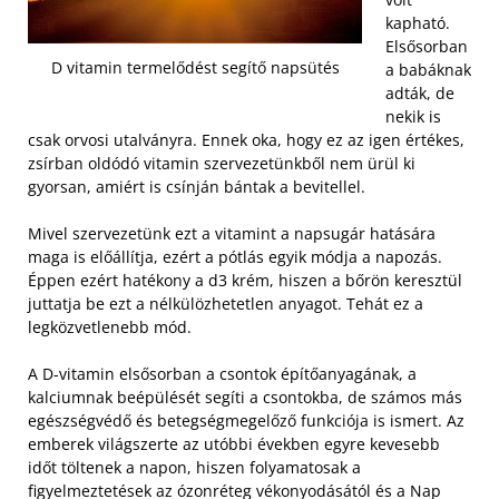
kapható.
Elsősorban
D vitamin termelődést segítő napsütés
a babáknak
adták, de
nekik is
csak orvosi utalványra. Ennek oka, hogy ez az igen értékes,
zsírban oldódó vitamin szervezetünkből nem ürül ki
gyorsan, amiért is csínján bántak a bevitellel.
Mivel szervezetünk ezt a vitamint a napsugár hatására
maga is előállítja, ezért a pótlás egyik módja a napozás.
Éppen ezért hatékony a d3 krém, hiszen a bőrön keresztül
juttatja be ezt a nélkülözhetetlen anyagot. Tehát ez a
legközvetlenebb mód.
A D-vitamin elsősorban a csontok építőanyagának, a
kalciumnak beépülését segíti a csontokba, de számos más
egészségvédő és betegségmegelőző funkciója is ismert. Az
emberek világszerte az utóbbi években egyre kevesebb
időt töltenek a napon, hiszen folyamatosak a
figyelmeztetések az ózonréteg vékonyodásától és a Nap