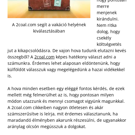
merre
menjenek
kirándulni.
A 2coal.com segít a vakáció helyének
Nem ritka
kiválasztásában
dolog, hogy
csekély
költségvetés
jut a kikapcsolódásra. De vajon hova tudunk elutazni kevés
összegből? A
2coal.com
képes hatékony választ adni a
számunkra. Érdemes lehet alaposan eldöntenünk, hogy
külföldöt válasszuk vagy megelégedünk a hazai vidékekkel
is.
A hova minden esetben egy eléggé fontos kérdés, de ezek
mellett még felmerülhet az is, hogy pontosan milyen
módon utazzunk és mennyi csomagot vigyünk magunkkal.
A 2coal.com cikkeiben nagyon ötletesen és akár
számszerűsítve is leírja, mit érdemes választanunk, ha
maradandó élményben akarunk részesülni, de ugyanakkor
aránylag olcsón megússzuk a dolgokat.