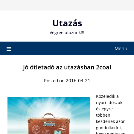
Skip
to
content
Utazás
Végree utazunk!!!
Menu
Jó ötletadó az utazásban 2coal
Posted on 2016-04-21
Közeledik a
nyári időszak
és egyre
többen
kezdenek azon
gondolkodni,
hogy pontosan