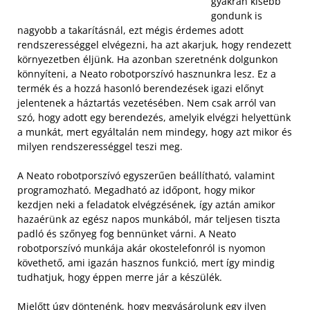
gyakran kisebb
gondunk is
nagyobb a takarításnál, ezt mégis érdemes adott
rendszerességgel elvégezni, ha azt akarjuk, hogy rendezett
környezetben éljünk. Ha azonban szeretnénk dolgunkon
könnyíteni, a Neato robotporszívó hasznunkra lesz. Ez a
termék és a hozzá hasonló berendezések igazi előnyt
jelentenek a háztartás vezetésében. Nem csak arról van
szó, hogy adott egy berendezés, amelyik elvégzi helyettünk
a munkát, mert egyáltalán nem mindegy, hogy azt mikor és
milyen rendszerességgel teszi meg.
A Neato robotporszívó egyszerűen beállítható, valamint
programozható. Megadható az időpont, hogy mikor
kezdjen neki a feladatok elvégzésének, így aztán amikor
hazaérünk az egész napos munkából, már teljesen tiszta
padló és szőnyeg fog bennünket várni. A Neato
robotporszívó munkája akár okostelefonról is nyomon
követhető, ami igazán hasznos funkció, mert így mindig
tudhatjuk, hogy éppen merre jár a készülék.
Mielőtt úgy döntenénk, hogy megvásárolunk egy ilyen