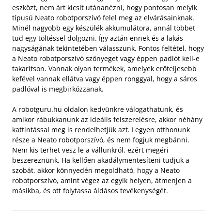
eszközt, nem árt kicsit utánanézni, hogy pontosan melyik
típusú Neato robotporszívó felel meg az elvárásainknak.
Minél nagyobb egy készülék akkumulátora, annál többet
tud egy töltéssel dolgozni. Így aztán ennek és a lakás
nagyságának tekintetében válasszunk. Fontos feltétel, hogy
a Neato robotporszívó szőnyeget vagy éppen padlót kell-e
takarítson. Vannak olyan termékek, amelyek erőteljesebb
kefével vannak ellátva vagy éppen ronggyal, hogy a sáros
padlóval is megbirkózzanak.
A robotguru.hu oldalon kedvünkre válogathatunk, és
amikor rábukkanunk az ideális felszerelésre, akkor néhány
kattintással meg is rendelhetjük azt. Legyen otthonunk
része a Neato robotporszívó, és nem fogjuk megbánni.
Nem kis terhet vesz le a vállunkról, ezért megéri
beszereznünk. Ha kellően akadálymentesíteni tudjuk a
szobát, akkor könnyedén megoldható, hogy a Neato
robotporszívó, amint végez az egyik helyen, átmenjen a
másikba, és ott folytassa áldásos tevékenységét.