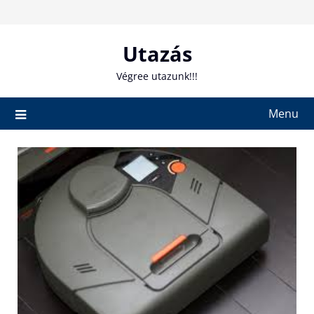
Skip
to
content
Utazás
Végree utazunk!!!
Menu