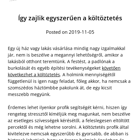
Így zajlik egyszerűen a költöztetés
Posted on 2019-11-05
Egy új ház vagy lakás vásárlása mindig nagy izgalmakkal
jár, nem is beszélve a megannyi lehetőségről, amikor a
lakásból otthont teremtünk. A festést, a padlónak a
burkolását és egyéb építési tevékenységeket
követően
következhet a költöztetés
. A holmink mennyiségétől
függetlenül is igen nagy feladat, főleg akkor, ha nemcsak a
szomszédos háztömbbe pakolunk át, de egy kicsit
messzebb megyünk.
Érdemes lehet ilyenkor profik segítségét kérni, hiszen így
rengeteg stressztől kíméljük meg magunkat, nem beszélve
az esetleges szívességek kérésétől, a feleslegesen eltöltött
percektől és még lehetne sorolni. A költöztetés profik által
kivitelezve nemcsak egyszerűbb és gyorsabb, de abban is