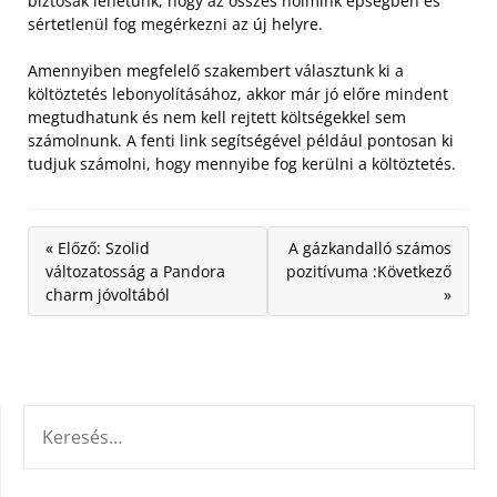
biztosak lehetünk, hogy az összes holmink épségben és
sértetlenül fog megérkezni az új helyre.
Amennyiben megfelelő szakembert választunk ki a
költöztetés lebonyolításához, akkor már jó előre mindent
megtudhatunk és nem kell rejtett költségekkel sem
számolnunk. A fenti link segítségével például pontosan ki
tudjuk számolni, hogy mennyibe fog kerülni a költöztetés.
« Előző: Szolid
A gázkandalló számos
változatosság a Pandora
pozitívuma :Következő
charm jóvoltából
»
KERESÉS: