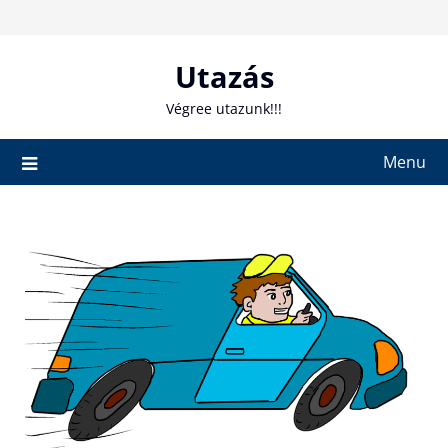
Skip
to
content
Utazás
Végree utazunk!!!
Menu