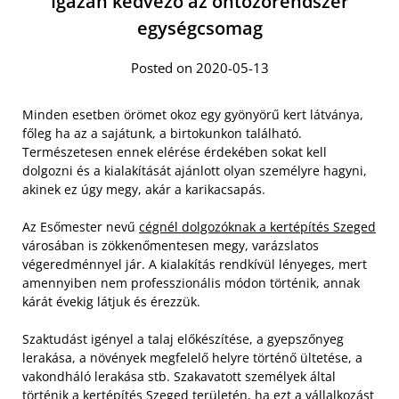
Igazán kedvező az öntözőrendszer
egységcsomag
Posted on 2020-05-13
Minden esetben örömet okoz egy gyönyörű kert látványa,
főleg ha az a sajátunk, a birtokunkon található.
Természetesen ennek elérése érdekében sokat kell
dolgozni és a kialakítását ajánlott olyan személyre hagyni,
akinek ez úgy megy, akár a karikacsapás.
Az Esőmester nevű
cégnél dolgozóknak a kertépítés Szeged
városában is zökkenőmentesen megy, varázslatos
végeredménnyel jár. A kialakítás rendkívül lényeges, mert
amennyiben nem professzionális módon történik, annak
kárát évekig látjuk és érezzük.
Szaktudást igényel a talaj előkészítése, a gyepszőnyeg
lerakása, a növények megfelelő helyre történő ültetése, a
vakondháló lerakása stb. Szakavatott személyek által
történik a kertépítés Szeged területén, ha ezt a vállalkozást