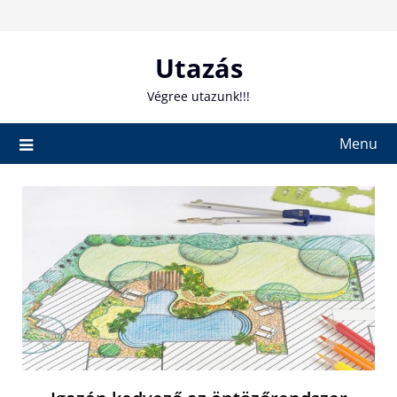
Skip
to
content
Utazás
Végree utazunk!!!
Menu