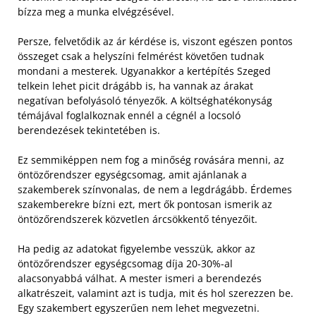
bízza meg a munka elvégzésével.
Persze, felvetődik az ár kérdése is, viszont egészen pontos
összeget csak a helyszíni felmérést követően tudnak
mondani a mesterek. Ugyanakkor a kertépítés Szeged
telkein lehet picit drágább is, ha vannak az árakat
negatívan befolyásoló tényezők. A költséghatékonyság
témájával foglalkoznak ennél a cégnél a locsoló
berendezések tekintetében is.
Ez semmiképpen nem fog a minőség rovására menni, az
öntözőrendszer egységcsomag, amit ajánlanak a
szakemberek színvonalas, de nem a legdrágább. Érdemes
szakemberekre bízni ezt, mert ők pontosan ismerik az
öntözőrendszerek közvetlen árcsökkentő tényezőit.
Ha pedig az adatokat figyelembe vesszük, akkor az
öntözőrendszer egységcsomag díja 20-30%-al
alacsonyabbá válhat. A mester ismeri a berendezés
alkatrészeit, valamint azt is tudja, mit és hol szerezzen be.
Egy szakembert egyszerűen nem lehet megvezetni.