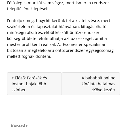
Fölösleges munkát sem végez, mert ismeri a rendszer
telepítésének lépéseit.
Fontoljuk meg, hogy kit kérünk fel a kivitelezésre, mert
szakértelem és tapasztalat hiányában, kifogásolható
minőségű alkatrészekből készült öntözőrendszer
költségtöbblete felülmúlhatja azt az összeget, amit a
mester profitként realizál. Az Esőmester specialistái
biztosan a megfelelő árú öntözőrendszer egységcsomag
mellett fognak dönteni.
« Előző: Parókák és
A bababolt online
instant hajak több
kínálata hatalmas
színben
:Következő »
KERESÉS: