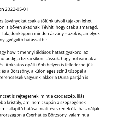
on 2022-05-01
s ásványokat csak a tőlünk távoli tájakon lehet
on is bőven
akadnak. Tévhit, hogy csak a smaragd,
. Tulajdonképpen minden ásvány – azok is, amelyek
yi gyógyító hatással bír.
vagy howlit mennyi áldásos hatást gyakorol az
nd pedig a fizikai síkon. Lássuk, hogy hol vannak a
 titokzatos opált több helyen is felfedezhetjük
t és a Börzsöny, a különleges színű tűzopál a
erencsések vagyunk, akkor a Duna partján is
set is rejtegetnek, mint a csodaszép, lilás
tebb kristály, ami nem csupán a szépségének
lomcsillapító hatása miatt évezredek óta használják
rországon a Cserhát és Börzsöny, valamint a