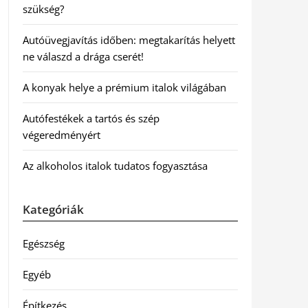
szükség?
Autóüvegjavítás időben: megtakarítás helyett
ne válaszd a drága cserét!
A konyak helye a prémium italok világában
Autófestékek a tartós és szép
végeredményért
Az alkoholos italok tudatos fogyasztása
Kategóriák
Egészség
Egyéb
Építkezés