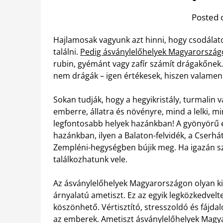
Posted 
Hajlamosak vagyunk azt hinni, hogy csodálato
találni.
Pedig ásványlelőhelyek Magyarország
rubin, gyémánt vagy zafír számít drágakőnek
nem drágák – igen értékesek, hiszen valamenn
Sokan tudják, hogy a hegyikristály, turmalin 
emberre, állatra és növényre, mind a lelki, mi
legfontosabb helyek hazánkban! A gyönyörű és
hazánkban, ilyen a Balaton-felvidék, a Cserhá
Zempléni-hegységben bújik meg. Ha igazán sz
találkozhatunk vele.
Az ásványlelőhelyek Magyarországon olyan kinc
árnyalatú ametiszt. Ez az egyik legközkedvel
köszönhető. Vértisztító, stresszoldó és fájda
az emberek. Ametiszt ásványlelőhelyek Magya