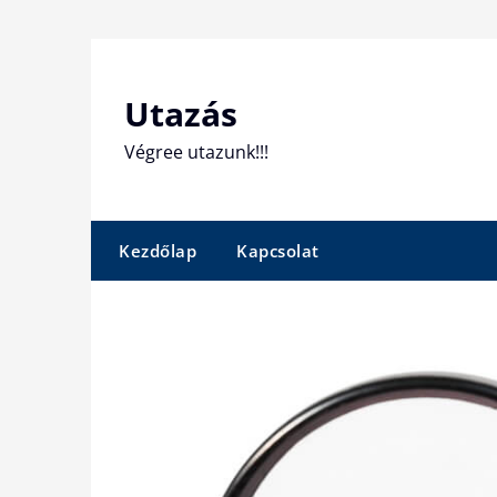
Skip
to
content
Utazás
Végree utazunk!!!
Kezdőlap
Kapcsolat