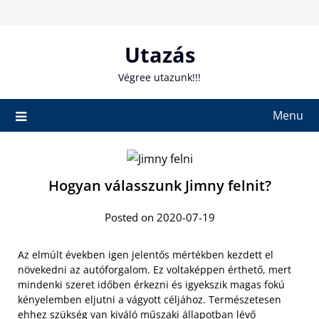
Skip
to
content
Utazás
Végree utazunk!!!
Menu
Hogyan válasszunk Jimny felnit?
Posted on 2020-07-19
Az elmúlt években igen jelentős mértékben kezdett el
növekedni az autóforgalom. Ez voltaképpen érthető, mert
mindenki szeret időben érkezni és igyekszik magas fokú
kényelemben eljutni a vágyott céljához. Természetesen
ehhez szükség van kiváló műszaki állapotban lévő