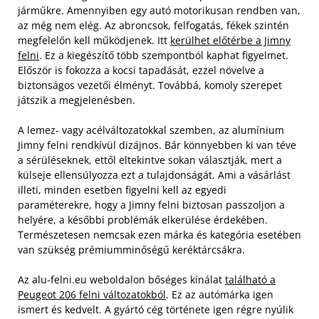
járműkre. Amennyiben egy autó motorikusan rendben van,
az még nem elég. Az abroncsok, felfogatás, fékek szintén
megfelelőn kell működjenek. Itt
kerülhet előtérbe a Jimny
felni
. Ez a kiegészítő több szempontból kaphat figyelmet.
Először is fokozza a kocsi tapadását, ezzel növelve a
biztonságos vezetői élményt. Továbbá, komoly szerepet
játszik a megjelenésben.
A lemez- vagy acélváltozatokkal szemben, az alumínium
Jimny felni rendkívül dizájnos. Bár könnyebben ki van téve
a sérüléseknek, ettől eltekintve sokan választják, mert a
külseje ellensúlyozza ezt a tulajdonságát. Ami a vásárlást
illeti, minden esetben figyelni kell az egyedi
paraméterekre, hogy a Jimny felni biztosan passzoljon a
helyére, a későbbi problémák elkerülése érdekében.
Természetesen nemcsak ezen márka és kategória esetében
van szükség prémiumminőségű keréktárcsákra.
Az alu-felni.eu weboldalon bőséges kínálat
található a
Peugeot 206 felni változatokból
. Ez az autómárka igen
ismert és kedvelt. A gyártó cég története igen régre nyúlik