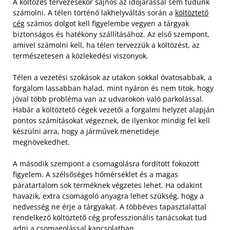
A költözés tervezésekor sajnos az időjárással sem tudunk
számolni. A télen történő lakhelyváltás során a
költöztető
cég
számos dolgot kell figyelembe vegyen a tárgyak
biztonságos és hatékony szállításához. Az első szempont,
amivel számolni kell, ha télen tervezzük a költözést, az
természetesen a közlekedési viszonyok.
Télen a vezetési szokások az utakon sokkal óvatosabbak, a
forgalom lassabban halad, mint nyáron és nem titok, hogy
jóval több probléma van az udvarokon való parkolással.
Habár a költöztető cégek vezetői a forgalmi helyzet alapján
pontos számításokat végeznek, de ilyenkor mindig fel kell
készülni arra, hogy a járművek menetideje
megnövekedhet.
A második szempont a csomagolásra fordított fokozott
figyelem. A szélsőséges hőmérséklet és a magas
páratartalom sok terméknek végzetes lehet. Ha odakint
havazik, extra csomagoló anyagra lehet szükség, hogy a
nedvesség ne érje a tárgyakat. A többéves tapasztalattal
rendelkező költöztető cég professzionális tanácsokat tud
adni a csomagolással kapcsolatban.