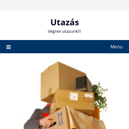
Skip
to
content
Utazás
Végree utazunk!!!
Menu