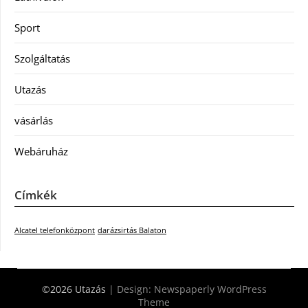
Sport
Szolgáltatás
Utazás
vásárlás
Webáruház
Címkék
Alcatel telefonközpont
darázsirtás Balaton
©2026 Utazás
| Design:
Newspaperly WordPress
Theme