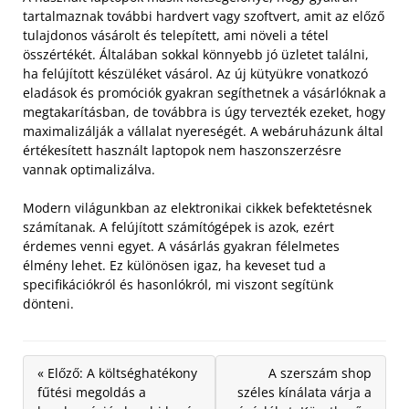
tartalmaznak további hardvert vagy szoftvert, amit az előző
tulajdonos vásárolt és telepített, ami növeli a tétel
összértékét. Általában sokkal könnyebb jó üzletet találni,
ha felújított készüléket vásárol.
Az új kütyükre vonatkozó
eladások és promóciók gyakran segíthetnek a vásárlóknak a
megtakarításban, de továbbra is úgy tervezték ezeket, hogy
maximalizálják a vállalat nyereségét. A webáruházunk által
értékesített használt laptopok nem haszonszerzésre
vannak optimalizálva.
Modern világunkban az elektronikai cikkek befektetésnek
számítanak. A felújított számítógépek is azok, ezért
érdemes venni egyet. A vásárlás gyakran félelmetes
élmény lehet. Ez különösen igaz, ha keveset tud a
specifikációkról és hasonlókról, mi viszont segítünk
dönteni.
« Előző: A költséghatékony
A szerszám shop
fűtési megoldás a
széles kínálata várja a