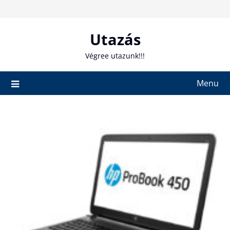
Skip
to
content
Utazás
Végree utazunk!!!
Menu