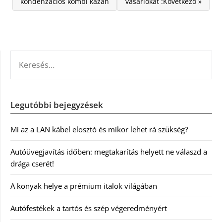
kondenzációs kombi kazán
vásárlókat :Következő »
KERESÉS:
Legutóbbi bejegyzések
Mi az a LAN kábel elosztó és mikor lehet rá szükség?
Autóüvegjavítás időben: megtakarítás helyett ne válaszd a
drága cserét!
A konyak helye a prémium italok világában
Autófestékek a tartós és szép végeredményért