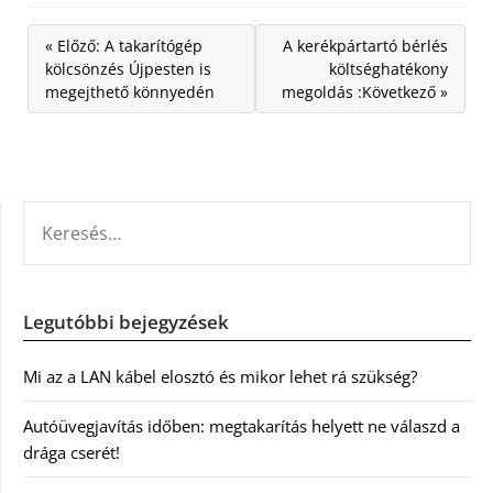
« Előző: A takarítógép
A kerékpártartó bérlés
kölcsönzés Újpesten is
költséghatékony
megejthető könnyedén
megoldás :Következő »
KERESÉS:
Legutóbbi bejegyzések
Mi az a LAN kábel elosztó és mikor lehet rá szükség?
Autóüvegjavítás időben: megtakarítás helyett ne válaszd a
drága cserét!