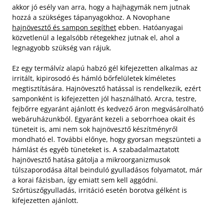
akkor jó esély van arra, hogy a hajhagymák nem jutnak
hozzá a szükséges tápanyagokhoz. A Novophane
hajnövesztő és sampon segíthet
ebben. Hatóanyagai
közvetlenül a legalsóbb rétegekhez jutnak el, ahol a
legnagyobb szükség van rájuk.
Ez egy termálvíz alapú habzó gél kifejezetten alkalmas az
irritált, kipirosodó és hámló bőrfelületek kíméletes
megtisztítására. Hajnövesztő hatással is rendelkezik, ezért
samponként is kifejezetten jól használható. Arcra, testre,
fejbőrre egyaránt ajánlott és kedvező áron megvásárolható
webáruházunkból. Egyaránt kezeli a seborrhoea okait és
tüneteit is, ami nem sok hajnövesztő készítményről
mondható el. További előnye, hogy gyorsan megszünteti a
hámlást és egyéb tüneteket is. A szabadalmaztatott
hajnövesztő hatása gátolja a mikroorganizmusok
túlszaporodása által beinduló gyulladásos folyamatot, már
a korai fázisban, így emiatt sem kell aggódni.
Szőrtüszőgyulladás, irritáció esetén borotva gélként is
kifejezetten ajánlott.