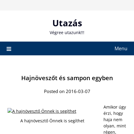
Skip
to
content
Utazás
Végree utazunk!!!
Menu
Hajnöveszőt és sampon egyben
Posted on 2016-03-07
Amikor úgy
érzi, hogy
haja nem
A hajnövesztő Önnek is segíthet
olyan, mint
régen,