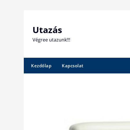
Skip
to
content
Utazás
Végree utazunk!!!
Kezdőlap
Kapcsolat