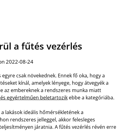
ül a fűtés vezérlés
on 2022-08-24
s egyre csak növekednek. Ennek fő oka, hogy a
téseket kínál, amelyek lényege, hogy átvegyék a
mire az embereknek a rendszeres munka miatt
lés egyértelműen beletartozik
ebbe a kategóriába.
 a lakások ideális hőmérsékletének a
on rendszeres jelleggel, akkor felesleges
eljesítményen járatnia. A fűtés vezérlés révén erre