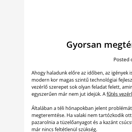
Gyorsan megtér
Posted 
Ahogy haladunk előre az időben, az igények i
modern kor magas szintű technológiai fejlesz
vezérlő szerepet sok olyan feladat felett, a
egyszerűen már nem jut idejük. A
fűtés vezér
Általában a téli hónapokban jelent problémát
megteremtése. Ha valaki nem tartózkodik otth
pazarolnia a tüzelőanyagot és a kazánt csúcst
már nincs feltétlenül szükség.