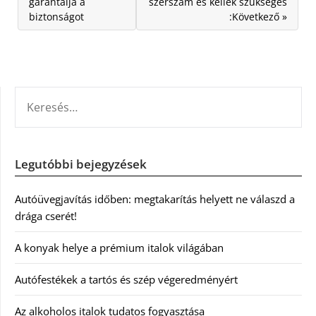
garantálja a
szerszám és kellék szükséges
biztonságot
:Következő »
KERESÉS:
Legutóbbi bejegyzések
Autóüvegjavítás időben: megtakarítás helyett ne válaszd a
drága cserét!
A konyak helye a prémium italok világában
Autófestékek a tartós és szép végeredményért
Az alkoholos italok tudatos fogyasztása