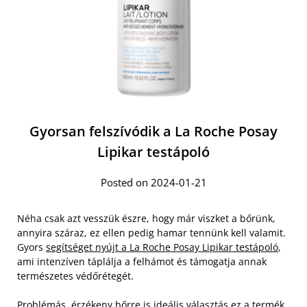
Gyorsan felszívódik a La Roche Posay
Lipikar testápoló
Posted on 2024-01-21
Néha csak azt vesszük észre, hogy már viszket a bőrünk,
annyira száraz, ez ellen pedig hamar tennünk kell valamit.
Gyors
segítséget nyújt a La Roche Posay Lipikar testápoló
,
ami intenzíven táplálja a felhámot és támogatja annak
természetes védőrétegét.
Problémás, érzékeny bőrre is ideális választás ez a termék,