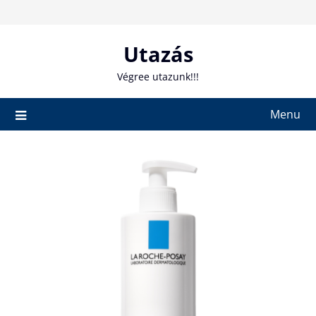
Skip
to
content
Utazás
Végree utazunk!!!
Menu