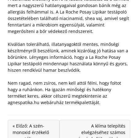
mert a nagyszerű hatóanyagaival gondosan bánik még az
allergiás felhámmal is. A La Roche Posay Lipikar testápoló
összetételében található niacinamid, shea vaj, amivel segít
fenntartani a mikrobiom egyensúlyát, valamint
megerősíteni a bőr védekező rendszereit.
Kiválóan tolerálható, illatanyagoktól mentes, minőségi
készítményről beszélünk, aminek kizárólag jó hatása van a
bőrünkre. Lényeges információ, hogy a La Roche Posay
Lipikar testápoló mindennapi használata könnyű és gyors,
hiszen rendkívül hamar beszívódik.
Nem ragad, nem zsíros, nem kell attól félni, hogy foltot
hagy a ruhánkon. Ha igazán minőségi és hatékony
terméket keres, akkor célszerű megtekintenie az
agnespatika.hu webáruház termékpalettáját.
« Előző: A szén-
A klíma telepítés
monoxid érzékelő
elvégzéséhez számos