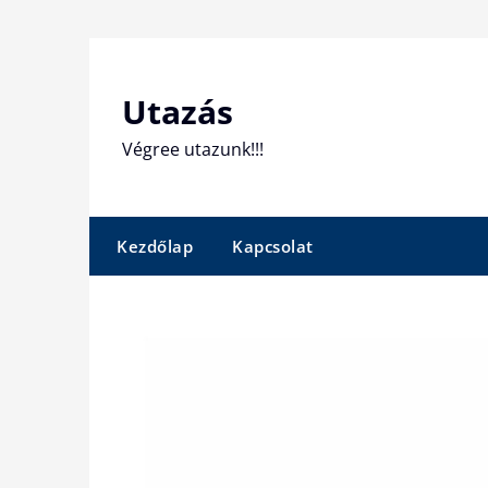
Skip
to
content
Utazás
Végree utazunk!!!
Kezdőlap
Kapcsolat