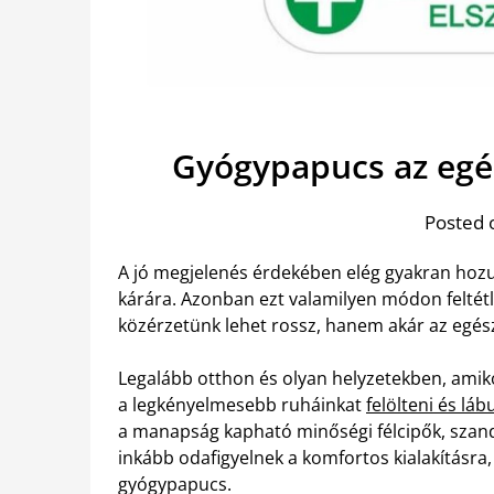
Gyógypapucs az egé
Posted 
A jó megjelenés érdekében elég gyakran h
kárára. Azonban ezt valamilyen módon feltétl
közérzetünk lehet rossz, hanem akár az egés
Legalább otthon és olyan helyzetekben, ami
a legkényelmesebb ruháinkat
felölteni és lá
a manapság kapható minőségi félcipők, szand
inkább odafigyelnek a komfortos kialakításra
gyógypapucs.