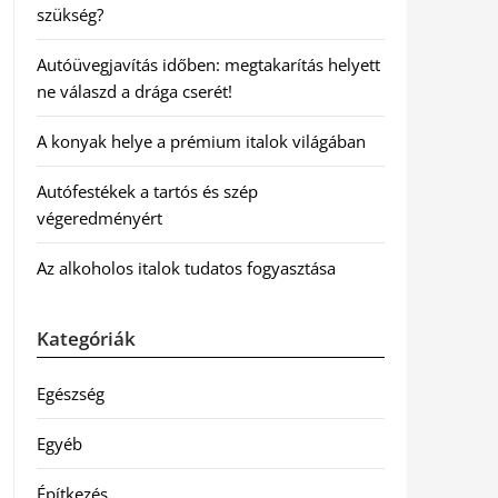
szükség?
Autóüvegjavítás időben: megtakarítás helyett
ne válaszd a drága cserét!
A konyak helye a prémium italok világában
Autófestékek a tartós és szép
végeredményért
Az alkoholos italok tudatos fogyasztása
Kategóriák
Egészség
Egyéb
Építkezés