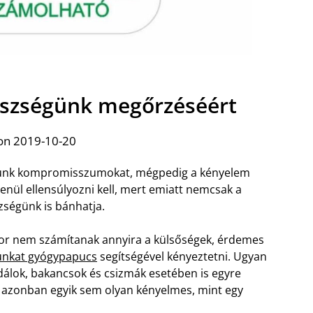
szségünk megőrzéséért
on 2019-10-20
ozunk kompromisszumokat, mégpedig a kényelem
enül ellensúlyozni kell, mert emiatt nemcsak a
zségünk is bánhatja.
kor nem számítanak annyira a külsőségek, érdemes
bunkat gyógypapucs
segítségével kényeztetni. Ugyan
álok, bakancsok és csizmák esetében is egyre
, azonban egyik sem olyan kényelmes, mint egy