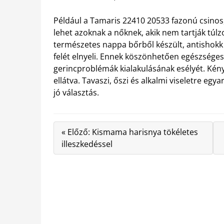
Például a Tamaris 22410 20533 fazonú csinos, 
lehet azoknak a nőknek, akik nem tartják tú
természetes nappa bőrből készült, antishokk j
felét elnyeli. Ennek köszönhetően egészségeseb
gerincproblémák kialakulásának esélyét. Kén
ellátva. Tavaszi, őszi és alkalmi viseletre egy
jó választás.
« Előző: Kismama harisnya tökéletes
illeszkedéssel