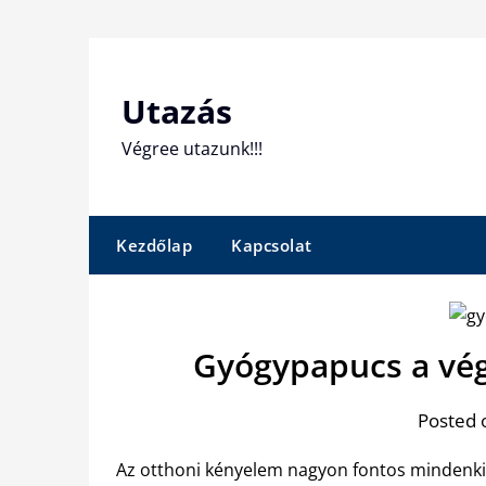
Skip
to
content
Utazás
Végree utazunk!!!
Kezdőlap
Kapcsolat
Gyógypapucs a vég
Posted 
Az otthoni kényelem nagyon fontos mindenkin