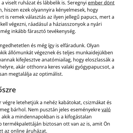
 viselt ruházat és lábbelik is. Seregnyi
ember dönt
n, hiszen ezek olyannyira kényelmesek, hogy
t is remek választás az ilyen jellegű papucs, mert a
kell végezni, ráadásul a háziasszonyok a nyári
 még inkább fárasztó tevékenység.
engedhetetlen és még így is elfáradunk. Olyan
, akik állómunkát végeznek és teljes munkaidejükben
vannak kifejlesztve anatómiailag, hogy eloszlassák a
elyre, akár otthonra keres valaki gyógypapucsot, a
an megtalálja az optimálist.
őszre
r végre letehetjük a nehéz kabátokat, csizmákat és
k meg bárhol. Nem pusztán jeles eseményekre
való
, akik a mindennapokban is a kifogástalan
termékpalettáján biztosan ott van az is, amit Ön
zt az online áruházat.