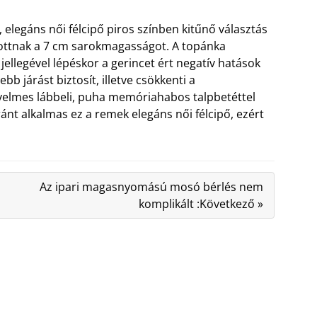
elegáns női félcipő piros színben kitűnő választás
lzottnak a 7 cm sarokmagasságot. A topánka
ellegével lépéskor a gerincet ért negatív hatások
b járást biztosít, illetve csökkenti a
yelmes lábbeli, puha memóriahabos talpbetéttel
aránt alkalmas ez a remek elegáns női félcipő, ezért
Az ipari magasnyomású mosó bérlés nem
komplikált :Következő »