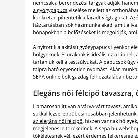
nemcsak a berendezési tárgyak adják, hanem a
a gyógypapucs
viselése mellett az otthonába
konkrétan pihentetik a fáradt végtagokat. Azér
háztartásban sok házimunka akad, amit állva 
hónapokban a befőzéseket is megoldják, ami
A nyitott kialakítású gyógypapucs ilyenkor el
hölgyeknek és uraknak is ideális ez a lábbeli
tartaniuk kell a testsúlyukat. A papucsok úgy 
talpra ható egyenetlen nyomást. Akár munkah
SEPA online bolt gazdag felhozatalában biztos
Elegáns női félcipő tavaszra, 
Hamarosan itt van a várva-várt tavasz, amiko
sokkal lezserebbül, csinosabban jelenhetün
az elegáns női félcipő
, hiszen vannak hölgyek
megjelenésre törekednek. A sepa.hu webshop 
tökéletesnek vél, ezért érdemes felkeresnie e