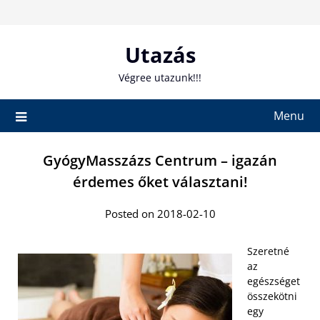
Skip
to
content
Utazás
Végree utazunk!!!
Menu
GyógyMasszázs Centrum – igazán
érdemes őket választani!
Posted on 2018-02-10
Szeretné
az
egészséget
összekötni
egy