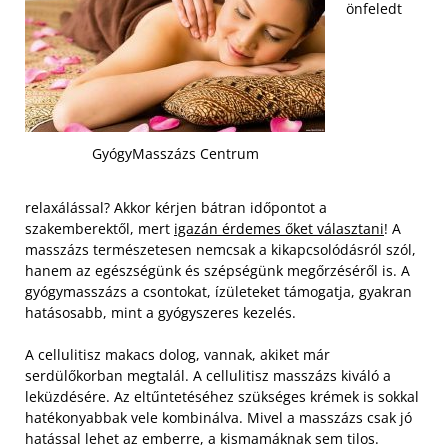
önfeledt
GyógyMasszázs Centrum
relaxálással? Akkor kérjen bátran időpontot a
szakemberektől, mert
igazán érdemes őket választani
! A
masszázs természetesen nemcsak a kikapcsolódásról szól,
hanem az egészségünk és szépségünk megőrzéséről is. A
gyógymasszázs a csontokat, ízületeket támogatja, gyakran
hatásosabb, mint a gyógyszeres kezelés.
A cellulitisz makacs dolog, vannak, akiket már
serdülőkorban megtalál. A cellulitisz masszázs kiváló a
leküzdésére. Az eltűntetéséhez szükséges krémek is sokkal
hatékonyabbak vele kombinálva. Mivel a masszázs csak jó
hatással lehet az emberre, a kismamáknak sem tilos.