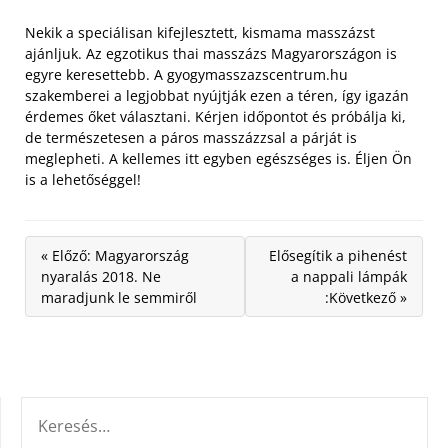
Nekik a speciálisan kifejlesztett, kismama masszázst
ajánljuk. Az egzotikus thai masszázs Magyarországon is
egyre keresettebb. A gyogymasszazscentrum.hu
szakemberei a legjobbat nyújtják ezen a téren, így igazán
érdemes őket választani. Kérjen időpontot és próbálja ki,
de természetesen a páros masszázzsal a párját is
meglepheti. A kellemes itt egyben egészséges is. Éljen Ön
is a lehetőséggel!
« Előző: Magyarország
Elősegítik a pihenést
nyaralás 2018. Ne
a nappali lámpák
maradjunk le semmiről
:Következő »
KERESÉS: