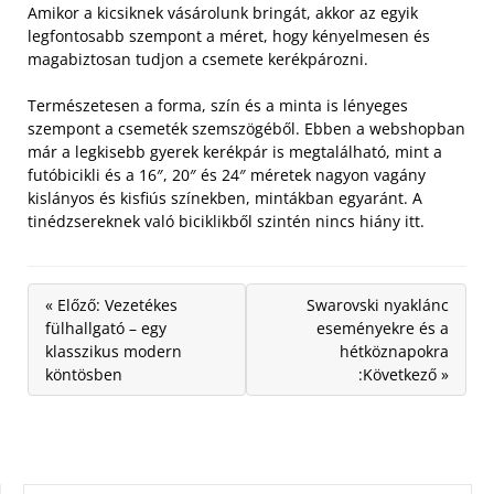
Amikor a kicsiknek vásárolunk bringát, akkor az egyik
legfontosabb szempont a méret, hogy kényelmesen és
magabiztosan tudjon a csemete kerékpározni.
Természetesen a forma, szín és a minta is lényeges
szempont a csemeték szemszögéből. Ebben a webshopban
már a legkisebb gyerek kerékpár is megtalálható, mint a
futóbicikli és a 16″, 20″ és 24″ méretek nagyon vagány
kislányos és kisfiús színekben, mintákban egyaránt. A
tinédzsereknek való biciklikből szintén nincs hiány itt.
« Előző: Vezetékes
Swarovski nyaklánc
fülhallgató – egy
eseményekre és a
klasszikus modern
hétköznapokra
köntösben
:Következő »