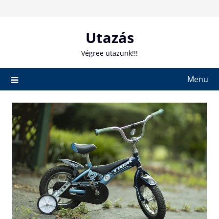
Skip
to
content
Utazás
Végree utazunk!!!
Menu