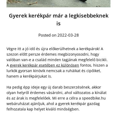
Gyerek kerékpár már a legkisebbeknek
is
Posted on 2022-03-28
Végre itt a jó idő és újra előkerülhetnek a kerékpárok! A
szezon előtt persze érdemes megbizonyosodni, hogy
valóban van-e a család minden tagjának megfelelő bicikli.
A
gyerek kerékpár esetében ez különösen
fontos, hiszen a
lurkók gyorsan kinövik nemcsak a ruháikat és cipőiket,
hanem a kerékpárjukat is.
Ha pedig épp ideje egy új darab beszerzésének, akkor
olyan helyről érdemes vásárolni, ahol változatos a kínálat
és az árak is megfelelőek. Mi erre a célra a speedbike.hu
webáruházat ajánljuk, ahol a gyerek kerékpár gazdag
felhozatala kap helyet kiváló minőségben.