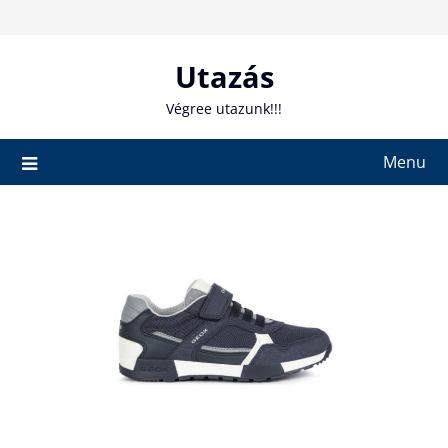
Skip
to
content
Utazás
Végree utazunk!!!
Menu