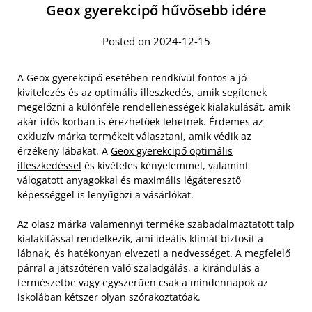
Geox gyerekcipő hűvösebb idére
Posted on 2024-12-15
A Geox gyerekcipő esetében rendkívül fontos a jó
kivitelezés és az optimális illeszkedés, amik segítenek
megelőzni a különféle rendellenességek kialakulását, amik
akár idős korban is érezhetőek lehetnek. Érdemes az
exkluzív márka termékeit választani, amik védik az
érzékeny lábakat. A
Geox gyerekcipő optimális
illeszkedéssel
és kivételes kényelemmel, valamint
válogatott anyagokkal és maximális légáteresztő
képességgel is lenyűgözi a vásárlókat.
Az olasz márka valamennyi terméke szabadalmaztatott talp
kialakítással rendelkezik, ami ideális klímát biztosít a
lábnak, és hatékonyan elvezeti a nedvességet. A megfelelő
párral a játszótéren való szaladgálás, a kirándulás a
természetbe vagy egyszerűen csak a mindennapok az
iskolában kétszer olyan szórakoztatóak.