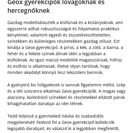
Geox gyerekcipők lovagoknak és
hercegnőknek
Gazdag modellválaszték a kisfiúnak és a kislányoknak, ami
egyszerre adhat robusztusságot és folyamatos praktikus
kényelmet, valamint egyedi és összetéveszthetetlen,
színekben és különleges részletekben gazdag stílust. Ezt
kínálja a Geox gyerekcipő. A piros, a kék, a zöld, a barna, a
fehér és a fekete színek állnak idén a legjobban a
kisfiúknak. Az igazi macsó modellek magasszárúak, hóhoz
és esőhöz is alkalmasak, illetve olyan tartósak, hogy
minden akadályt könnyű lesz leküzdeni bennük.
A gyönyörű kis hölgyeknek is vannak figyelemre méltó, szép
és a téli szezonra alkalmas Geox gyerekcipők. A magas vagy
alacsony, különböző színekkel és részletekkel ellátott párok
kihagyhatatlan darabjai az idei télnek.
Tedd teljessé a gyermeked iskolai és szabadidős
megjelenését! Fedezd fel a Geox gyerekcipő kollekciók
legújabb darabjait, és válaszd ki a legjobban megfelelőt,