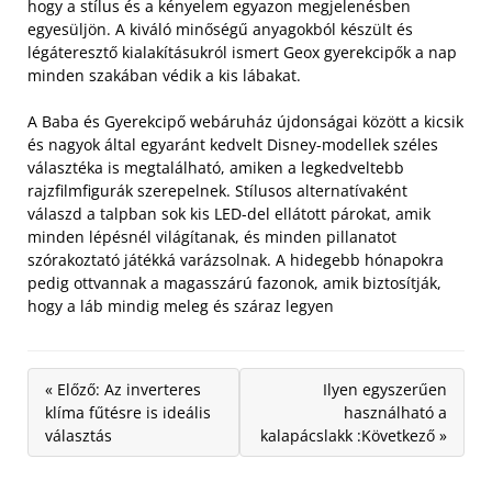
hogy a stílus és a kényelem egyazon megjelenésben
egyesüljön. A kiváló minőségű anyagokból készült és
légáteresztő kialakításukról ismert Geox gyerekcipők a nap
minden szakában védik a kis lábakat.
A Baba és Gyerekcipő webáruház újdonságai között a kicsik
és nagyok által egyaránt kedvelt Disney-modellek széles
választéka is megtalálható, amiken a legkedveltebb
rajzfilmfigurák szerepelnek. Stílusos alternatívaként
válaszd a talpban sok kis LED-del ellátott párokat, amik
minden lépésnél világítanak, és minden pillanatot
szórakoztató játékká varázsolnak. A hidegebb hónapokra
pedig ottvannak a magasszárú fazonok, amik biztosítják,
hogy a láb mindig meleg és száraz legyen
« Előző: Az inverteres
Ilyen egyszerűen
klíma fűtésre is ideális
használható a
választás
kalapácslakk :Következő »