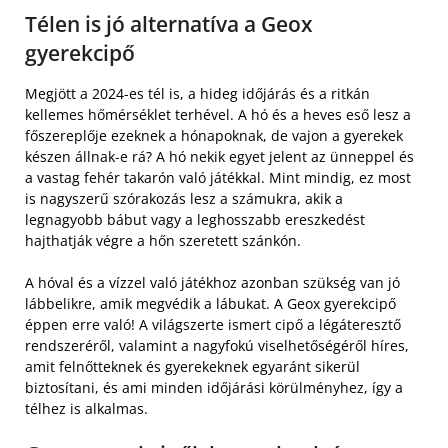
Télen is jó alternatíva a Geox
gyerekcipő
Megjött a 2024-es tél is, a hideg időjárás és a ritkán
kellemes hőmérséklet terhével. A hó és a heves eső lesz a
főszereplője ezeknek a hónapoknak, de vajon a gyerekek
készen állnak-e rá? A hó nekik egyet jelent az ünneppel és
a vastag fehér takarón való játékkal. Mint mindig, ez most
is nagyszerű szórakozás lesz a számukra, akik a
legnagyobb bábut vagy a leghosszabb ereszkedést
hajthatják végre a hőn szeretett szánkón.
A hóval és a vízzel való játékhoz azonban szükség van jó
lábbelikre, amik megvédik a lábukat. A Geox gyerekcipő
éppen erre való! A világszerte ismert cipő a légáteresztő
rendszeréről, valamint a nagyfokú viselhetőségéről híres,
amit felnőtteknek és gyerekeknek egyaránt sikerül
biztosítani, és ami minden időjárási körülményhez, így a
télhez is alkalmas.