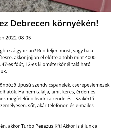
ez Debrecen környékén!
on 2022-08-05
éghozzá gyorsan? Rendeljen most, vagy ha a
tésre, akkor jöjjön el előtte a több mint 4000
47-es főút, 12-es kilométerkőnél található
juk.
ülönböző típusú szendvicspanelek, cserepeslemezek,
lhatók. Ha nem találja, amit keres, érdemes
nek megfelelően leadni a rendelést. Szakértő
zemélyesen, sőt, akár telefonon és e-mailes
n, akkor Turbo Pegazus Kft! Akkor is állunk a