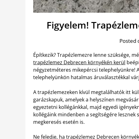
Figyelem! Trapézlem
Posted 
Építkezik? Trapézlemezre lenne szüksége, m
trapézlemez Debrecen környékén kerül
beépí
négyzetméteres mikepércsi telephelyünkre! A 
telephelyünkön hatalmas áruválasztékkal vár
A trapézlemezeken kívül megtalálhatók itt k
garázskapuk, amelyek a helyszínen megvásáro
egyeztetni kollégánkkal, majd egyedi igények
kollégáink mindenben a segítségére lesznek s
megkeresés esetén is.
Ne feledje, ha trapézlemez Debrecen környéké