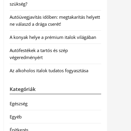
szükség?
Autóüvegjavítás időben: megtakarítás helyett
ne válaszd a drága cserét!
A konyak helye a prémium italok világában
Autófestékek a tartós és szép
végeredményért
Az alkoholos italok tudatos fogyasztása
Kategóriák
Egészség
Egyéb
Építkezés