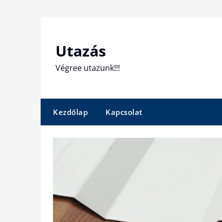
Skip
to
content
Utazás
Végree utazunk!!!
Kezdőlap
Kapcsolat