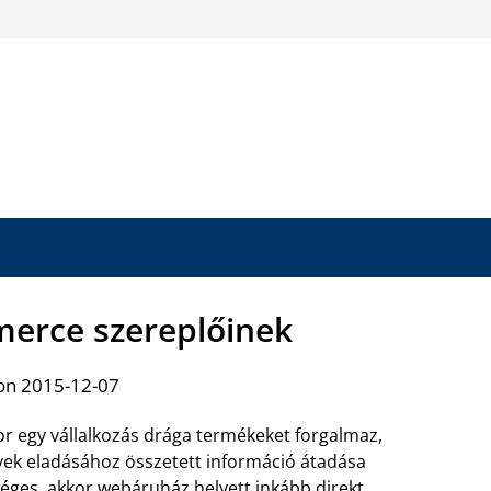
erce szereplőinek
on 2015-12-07
r egy vállalkozás drága termékeket forgalmaz,
ek eladásához összetett információ átadása
éges, akkor webáruház helyett inkább direkt