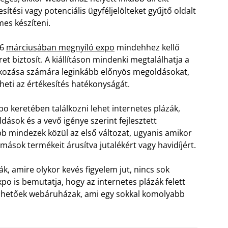
esítési vagy potenciális ügyféljelölteket gyűjtő oldalt
es készíteni.
16
márciusában megnyíló expo
mindehhez kellő
ret biztosít. A kiállításon mindenki megtalálhatja a
lkozása számára leginkább előnyös megoldásokat,
heti az értékesítés hatékonyságát.
po keretében találkozni lehet internetes plázák,
ások és a vevő igénye szerint fejlesztett
b mindezek közül az első változat, ugyanis amikor
mások termékeit árusítva jutalékért vagy havidíjért.
k, amire olykor kevés figyelem jut, nincs sok
po is bemutatja, hogy az internetes plázák felett
elhetőek webáruházak, ami egy sokkal komolyabb