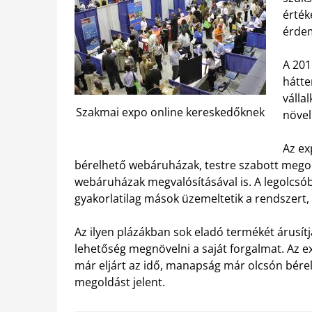
érték
érdem
A 20
hátte
válla
Szakmai expo online kereskedőknek
növel
Az ex
bérelhető webáruházak, testre szabott megold
webáruházak megvalósításával is. A legolcsób
gyakorlatilag mások üzemeltetik a rendszert, 
Az ilyen plázákban sok eladó termékét árusítjá
lehetőség megnövelni a saját forgalmat. Az ex
már eljárt az idő, manapság már olcsón bér
megoldást jelent.