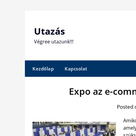
Skip
to
content
Utazás
Végree utazunk!!!
Kezdőlap
Kapcsolat
Expo az e-comm
Posted 
Amiko
amely
szüks