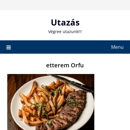
Skip
to
content
Utazás
Végree utazunk!!!
Menu
etterem Orfu