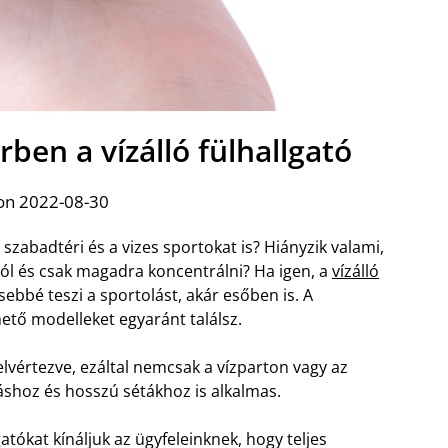
ben a vízálló fülhallgató
on 2022-08-30
 szabadtéri és a vizes sportokat is? Hiányzik valami,
tól és csak magadra koncentrálni? Ha igen, a
vízálló
ebbé teszi a sportolást, akár esőben is. A
hető modelleket egyaránt találsz.
lvértezve, ezáltal nemcsak a vízparton vagy az
hoz és hosszú sétákhoz is alkalmas.
tókat kínáljuk az ügyfeleinknek, hogy teljes