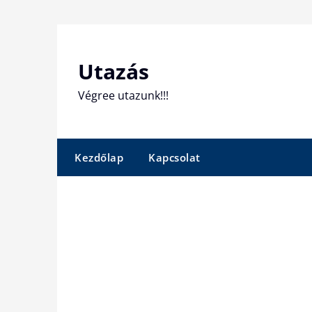
Skip
to
content
Utazás
Végree utazunk!!!
Kezdőlap
Kapcsolat