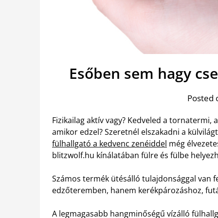
Esőben sem hagy cser
Posted 
Fizikailag aktív vagy? Kedveled a tornatermi, a
amikor edzel? Szeretnél elszakadni a külvilág
fülhallgató a kedvenc zenéiddel
még élvezetes
blitzwolf.hu kínálatában fülre és fülbe helyez
Számos termék ütésálló tulajdonsággal van fe
edzőteremben, hanem kerékpározáshoz, futás
A legmagasabb hangminőségű vízálló fülhallga