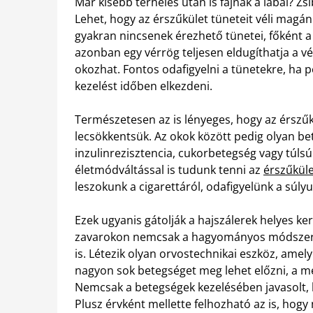
Már kisebb terhelés után is fájnak a lábai? Z
Lehet, hogy az érszűkület tüneteit véli magán
gyakran nincsenek érezhető tünetei, főként 
azonban egy vérrög teljesen eldugíthatja a v
okozhat. Fontos odafigyelni a tünetekre, ha 
kezelést időben elkezdeni.
Természetesen az is lényeges, hogy az érszű
lecsökkentsük. Az okok között pedig olyan b
inzulinrezisztencia, cukorbetegség vagy túlsú
életmódváltással is tudunk tenni az
érszűkül
leszokunk a cigarettáról, odafigyelünk a súly
Ezek ugyanis gátolják a hajszálerek helyes ker
zavarokon nemcsak a hagyományos módszerekk
is. Létezik olyan orvostechnikai eszköz, amely
nagyon sok betegséget meg lehet előzni, a me
Nemcsak a betegségek kezelésében javasolt,
Plusz érvként mellette felhozható az is, hog