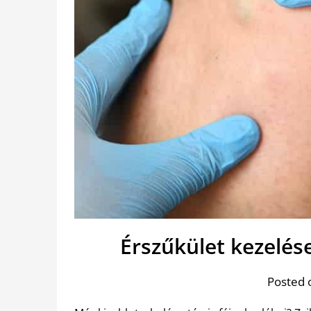
Érszűkület kezelés
Posted 