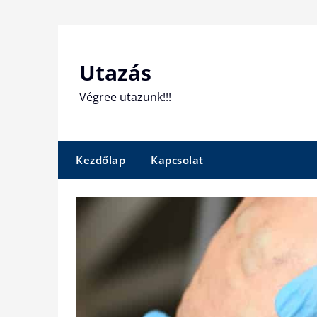
Skip
to
content
Utazás
Végree utazunk!!!
Kezdőlap
Kapcsolat