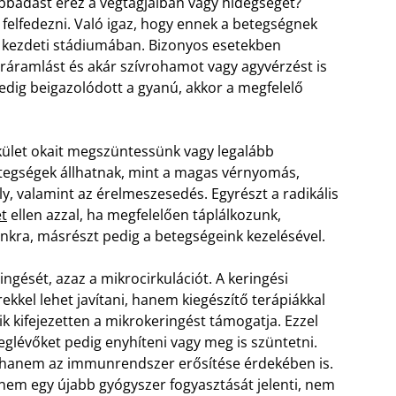
sibbadást érez a végtagjaiban vagy hidegséget?
 felfedezni. Való igaz, hogy ennek a betegségnek
a kezdeti stádiumában. Bizonyos esetekben
éráramlást és akár szívrohamot vagy agyvérzést is
pedig beigazolódott a gyanú, akkor a megfelelő
kület okait megszüntessünk vagy legalább
etegségek állhatnak, mint a magas vérnyomás,
ly, valamint az érelmeszesedés. Egyrészt a radikális
et
ellen azzal, ha megfelelően táplálkozunk,
unkra, másrészt pedig a betegségeink kezelésével.
ingését, azaz a mikrocirkulációt. A keringési
el lehet javítani, hanem kiegészítő terápiákkal
ik kifejezetten a mikrokeringést támogatja. Ezzel
glévőket pedig enyhíteni vagy meg is szüntetni.
 hanem az immunrendszer erősítése érdekében is.
y nem egy újabb gyógyszer fogyasztását jelenti, nem