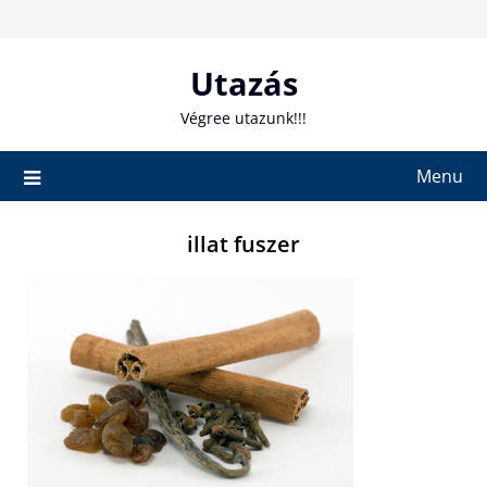
Skip
to
content
Utazás
Végree utazunk!!!
Menu
illat fuszer