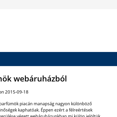
mök webáruházból
on 2015-09-18
 parfümök piacán manapság nagyon különböző
nőségek kaphatóak. Éppen ezért a félreértések
kerülése végett webáruházunkban mi
külön jelöltük