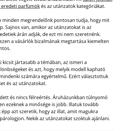
 eredeti parfümök
és az utánzatok kategóriákat.
y minden megrendelőnk pontosan tudja, hogy mit
p. Sajnos van, amikor az utánzatokat is az
edetiek árán adják, de ezt mi nem szeretnénk.
szen a vásárlók bizalmának megtartása kiemelten
ntos.
i kicsit jártasabb a témában, az ismeri a
lönbségeket és azt, hogy melyik modell kapható
mindenki számára egyértelmű. Ezért választottuk
t és az utánzatokat.
dett és nincs félreértés. Áruházunkban túlnyomó
n ezeknek a minősége is jobb. Illatuk tovább
épp azt szeretik, hogy az illat, amit magukra
elpárologjon. Nekik az utánzatokat szoktuk ajánlani.