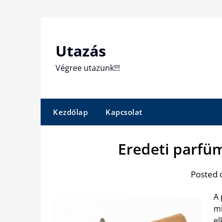
Skip
to
content
Utazás
Végree utazunk!!!
Kezdőlap
Kapcsolat
Eredeti parfü
Posted 
A
mi
el