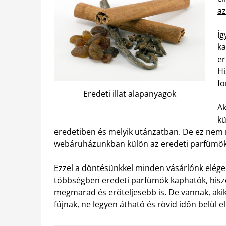
az
Íg
ka
er
Hi
fo
Eredeti illat alapanyagok
Ak
kü
eredetiben és melyik utánzatban. De ez nem 
webáruházunkban külön az eredeti parfümöke
Ezzel a döntésünkkel minden vásárlónk elége
többségben eredeti parfümök kaphatók, hisze
megmarad és erőteljesebb is. De vannak, akik 
fújnak, ne legyen átható és rövid időn belül 