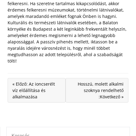
felkeresni. Ha szeretne tartalmas kikapcsolódást, akkor
érdemes felkeresni múzeumokat, történelmi látnivalókat,
amelyek maradandó emléket fognak Önben is hagyni.
Kulturális és természeti látnivalók esetében, a Balaton
környéke és Budapest a két leginkább frekventált helyszín,
amelyeket érdemes megismerni a lehető legnagyobb
alapossággal. A passzív pihenés mellett, iktasson be a
nyaralás idejére városnézést is, hogy minél többet
megtudhasson az adott településről, ahol a szabadságát
tölti!
« Előző: Az ioncserélt
Hosszú, molett alkalmi
víz előállítása és
szoknya rendelhető
alkalmazása
:Következő »
KERESÉS: