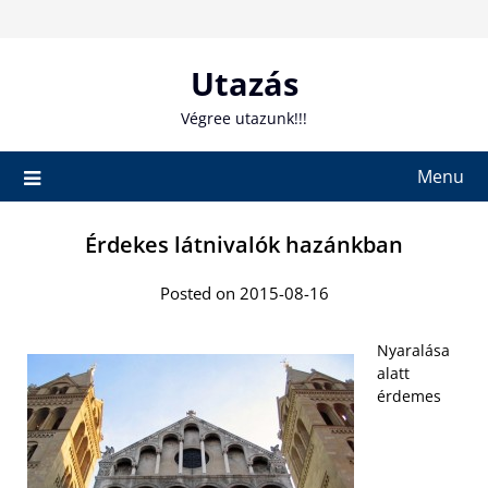
Skip
to
content
Utazás
Végree utazunk!!!
Menu
Érdekes látnivalók hazánkban
Posted on 2015-08-16
Nyaralása
alatt
érdemes