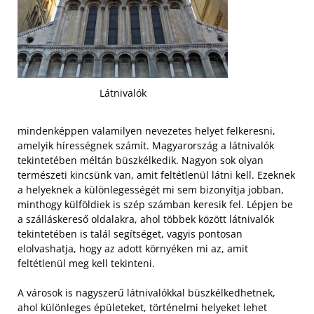
Látnivalók
mindenképpen valamilyen nevezetes helyet felkeresni,
amelyik hírességnek számít. Magyarország a látnivalók
tekintetében méltán büszkélkedik. Nagyon sok olyan
természeti kincsünk van, amit feltétlenül látni kell. Ezeknek
a helyeknek a különlegességét mi sem bizonyítja jobban,
minthogy külföldiek is szép számban keresik fel. Lépjen be
a szálláskereső oldalakra, ahol többek között látnivalók
tekintetében is talál segítséget, vagyis pontosan
elolvashatja, hogy az adott környéken mi az, amit
feltétlenül meg kell tekinteni.
A városok is nagyszerű látnivalókkal büszkélkedhetnek,
ahol különleges épületeket, történelmi helyeket lehet