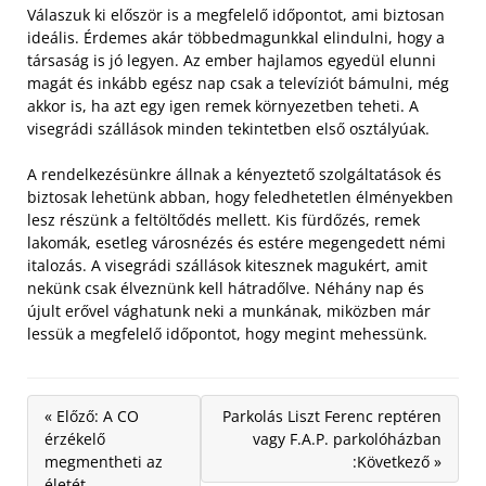
Válaszuk ki először is a megfelelő időpontot, ami biztosan
ideális. Érdemes akár többedmagunkkal elindulni, hogy a
társaság is jó legyen. Az ember hajlamos egyedül elunni
magát és inkább egész nap csak a televíziót bámulni, még
akkor is, ha azt egy igen remek környezetben teheti. A
visegrádi szállások minden tekintetben első osztályúak.
A rendelkezésünkre állnak a kényeztető szolgáltatások és
biztosak lehetünk abban, hogy feledhetetlen élményekben
lesz részünk a feltöltődés mellett. Kis fürdőzés, remek
lakomák, esetleg városnézés és estére megengedett némi
italozás. A visegrádi szállások kitesznek magukért, amit
nekünk csak élveznünk kell hátradőlve. Néhány nap és
újult erővel vághatunk neki a munkának, miközben már
lessük a megfelelő időpontot, hogy megint mehessünk.
« Előző: A CO
Parkolás Liszt Ferenc reptéren
érzékelő
vagy F.A.P. parkolóházban
megmentheti az
:Következő »
életét