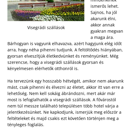
ismerős lehet.
Sajnos, ha jól
akarunk élni,
akkor annak
Visegrádi szállások
gyakran megvan
a maga ára.
Bárhogyan is vagyunk elhavazva, azért hagyjunk elég időt
arra, hogy néha pihenni tudjunk. A feltöltődés hiányában,
gyorsan elveszítjük életkedvünket és reményünket. Még
szerencse, hogy a visegrádi szállások gyorsan és
kényelmesen elérhetők otthonról is.
Ha tervezünk egy hosszabb hétvégét, amikor nem akarunk
mást, csak pihenni és élvezni az életet, akkor itt van erre a
lehetőség. Nem kell sokáig ábrándozni, mert akár már
most is lefoglalhatók a visegrádi szállások. A fővárostól
nem túl messze található településen több hotel várja a
jelentkezésünket. Ne kapkodjunk, ismerjük meg először a
feltételeket és majd csakis ezt követően történjen meg a
tényleges foglalás.