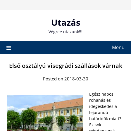
Skip
to
content
Utazás
Végree utazunk!!!
Menu
Első osztályú visegrádi szállások várnak
Posted on 2018-03-30
Egész napos
rohanás és
idegeskedés a
lejárandó
határidők miatt?
Ez sok
mindenkinek