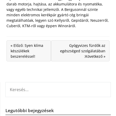
darab motorja, hajtása, az akkumulátora és nyomatéka,
vagy egyéb technikai jellemzői. A Bergusonnál szinte
minden elektromos kerékpár gyártó cég bringái
megtalálhatóak, legyen szó Kellysről, Gepidáról, Neuzerről,
Cuberól, KTM-ről vagy éppen Winoráról.
« Előző: Syen klíma
Gyógyvizes fürdők az
készülékek
egészséged szolgálatában
beszereléssel!
:Következő »
KERESÉS:
Legutóbbi bejegyzések