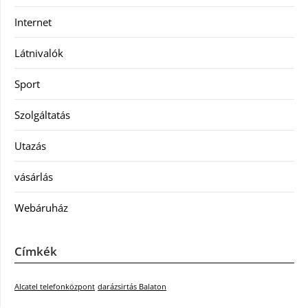
Internet
Látnivalók
Sport
Szolgáltatás
Utazás
vásárlás
Webáruház
Címkék
Alcatel telefonközpont
darázsirtás Balaton