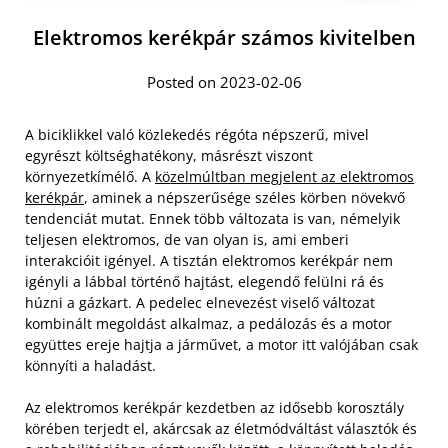
Elektromos kerékpár számos kivitelben
Posted on 2023-02-06
A biciklikkel való közlekedés régóta népszerű, mivel
egyrészt költséghatékony, másrészt viszont
környezetkímélő. A
közelmúltban megjelent az elektromos
kerékpár
, aminek a népszerűsége széles körben növekvő
tendenciát mutat. Ennek több változata is van, némelyik
teljesen elektromos, de van olyan is, ami emberi
interakcióit igényel. A tisztán elektromos kerékpár nem
igényli a lábbal történő hajtást, elegendő felülni rá és
húzni a gázkart. A pedelec elnevezést viselő változat
kombinált megoldást alkalmaz, a pedálozás és a motor
együttes ereje hajtja a járművet, a motor itt valójában csak
könnyíti a haladást.
Az elektromos kerékpár kezdetben az idősebb korosztály
körében terjedt el, akárcsak az életmódváltást választók és