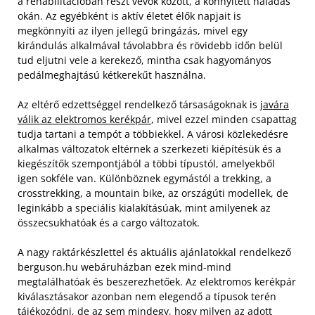
a rehabilitációban részt vevők között, a könnyített haladás
okán. Az egyébként is aktív életet élők napjait is
megkönnyíti az ilyen jellegű bringázás, mivel egy
kirándulás alkalmával távolabbra és rövidebb időn belül
tud eljutni vele a kerekező, mintha csak hagyományos
pedálmeghajtású kétkerekűt használna.
Az eltérő edzettséggel rendelkező társaságoknak is
javára
válik az elektromos kerékpár
, mivel ezzel minden csapattag
tudja tartani a tempót a többiekkel. A városi közlekedésre
alkalmas változatok eltérnek a szerkezeti kiépítésük és a
kiegészítők szempontjából a többi típustól, amelyekből
igen sokféle van. Különböznek egymástól a trekking, a
crosstrekking, a mountain bike, az országúti modellek, de
leginkább a speciális kialakításúak, mint amilyenek az
összecsukhatóak és a cargo változatok.
A nagy raktárkészlettel és aktuális ajánlatokkal rendelkező
berguson.hu webáruházban ezek mind-mind
megtalálhatóak és beszerezhetőek. Az elektromos kerékpár
kiválasztásakor azonban nem elegendő a típusok terén
tájékozódni, de az sem mindegy, hogy milyen az adott