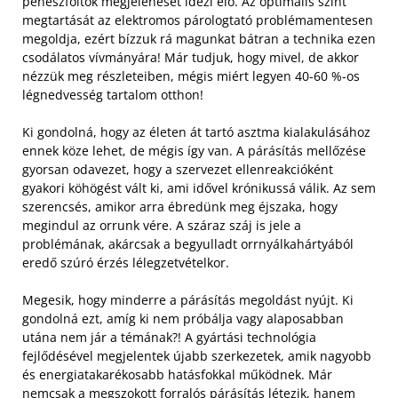
penészfoltok megjelenését idézi elő. Az optimális szint
megtartását az elektromos párologtató problémamentesen
megoldja, ezért bízzuk rá magunkat bátran a technika ezen
csodálatos vívmányára! Már tudjuk, hogy mivel, de akkor
nézzük meg részleteiben, mégis miért legyen 40-60 %-os
légnedvesség tartalom otthon!
Ki gondolná, hogy az életen át tartó asztma kialakulásához
ennek köze lehet, de mégis így van. A párásítás mellőzése
gyorsan odavezet, hogy a szervezet ellenreakcióként
gyakori köhögést vált ki, ami idővel krónikussá válik. Az sem
szerencsés, amikor arra ébredünk meg éjszaka, hogy
megindul az orrunk vére. A száraz száj is jele a
problémának, akárcsak a begyulladt orrnyálkahártyából
eredő szúró érzés lélegzetvételkor.
Megesik, hogy minderre a párásítás megoldást nyújt. Ki
gondolná ezt, amíg ki nem próbálja vagy alaposabban
utána nem jár a témának?! A gyártási technológia
fejlődésével megjelentek újabb szerkezetek, amik nagyobb
és energiatakarékosabb hatásfokkal működnek. Már
nemcsak a megszokott forralós párásítás létezik, hanem