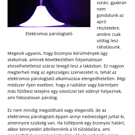
során, gyakran
nem
gondolunk az
apró
részletekre,
Elektromos párologtató
amikre csak
utólag lesz
ráhatásunk.
Megesik ugyanis, hogy bizonyos körülmények úgy
alakulnak, aminek következtében folyamatosan
elviselhetetlenül száraz levegő lesz a lakásban. Ez nagyon
megterheli még az egészséges szervezetet is, tehát az
elektromos párologtató alkalmazása elengedhetetlen. Régi
módszer ilyen esetben, hogy a radiátor vagy bármilyen
más fűtőtest tetejére egy sósvízzel teli edényt helyeznek,
ami fokozatosan párolog.
Ez nem mindig megoldható vagy elegendő, de az
elektromos párologtató éppen annyi nedvességet juttat ki,
amennyire szükség van. Ha túllépünk egy bizonyos határt,
akkor könnyedén átbillennénk a ló túloldalára, ami