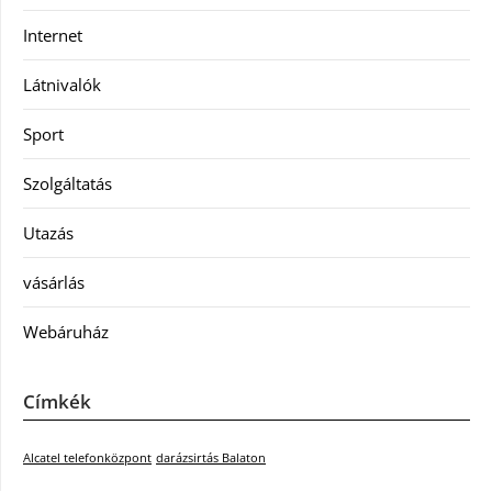
Internet
Látnivalók
Sport
Szolgáltatás
Utazás
vásárlás
Webáruház
Címkék
Alcatel telefonközpont
darázsirtás Balaton