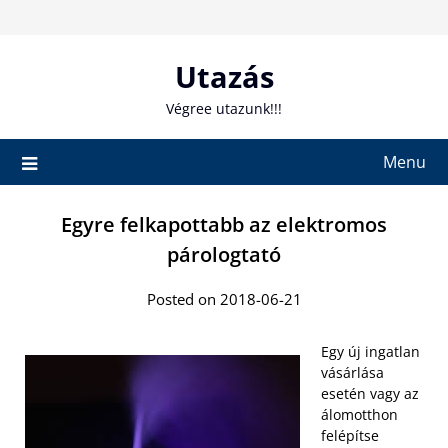
Skip
to
content
Utazás
Végree utazunk!!!
Menu
Egyre felkapottabb az elektromos
párologtató
Posted on 2018-06-21
Egy új ingatlan
vásárlása
esetén vagy az
álomotthon
felépítse