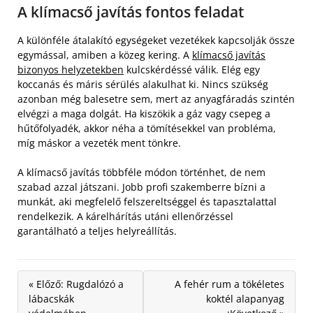
A klímacső javítás fontos feladat
A különféle átalakító egységeket vezetékek kapcsolják össze
egymással, amiben a közeg kering. A
klímacső javítás
bizonyos helyzetekben
kulcskérdéssé válik. Elég egy
koccanás és máris sérülés alakulhat ki. Nincs szükség
azonban még balesetre sem, mert az anyagfáradás szintén
elvégzi a maga dolgát. Ha kiszökik a gáz vagy csepeg a
hűtőfolyadék, akkor néha a tömítésekkel van probléma,
míg máskor a vezeték ment tönkre.
A klímacső javítás többféle módon történhet, de nem
szabad azzal játszani. Jobb profi szakemberre bízni a
munkát, aki megfelelő felszereltséggel és tapasztalattal
rendelkezik. A kárelhárítás utáni ellenőrzéssel
garantálható a teljes helyreállítás.
« Előző: Rugdalózó a
A fehér rum a tökéletes
lábacskák
koktél alapanyag