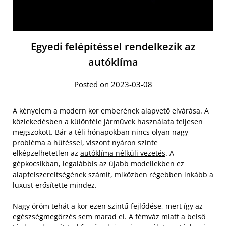
Egyedi felépítéssel rendelkezik az
autóklíma
Posted on 2023-03-08
A kényelem a modern kor emberének alapvető elvárása. A
közlekedésben a különféle járművek használata teljesen
megszokott. Bár a téli hónapokban nincs olyan nagy
probléma a hűtéssel, viszont nyáron szinte
elképzelhetetlen az
autóklíma nélküli vezetés
. A
gépkocsikban, legalábbis az újabb modellekben ez
alapfelszereltségének számít, miközben régebben inkább a
luxust erősítette mindez.
Nagy öröm tehát a kor ezen szintű fejlődése, mert így az
egészségmegőrzés sem marad el. A fémváz miatt a belső