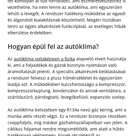
tér komolyan át tud forrósodni, ami eszméletvesztéshez is
vezethetne, ha nem lenne az autóklíma, ami egyszerűen
lehűti a levegőt. A rendszer hatékony működése az egyedi
és átgondolt kialakításnak köszönhető. Megéri tisztában
lenni az egyes alkatrészek funkciójával, az esetleges hibák
elkerülése érdekében.
Hogyan épül fel az autóklíma?
Az
autóklíma voltaképpen a fizika
alapvető elveit használja
ki, ami a folyadékok és gázok bizonyos nyomáson való
áramoltatását jelenti. A speciális alkatrészek beiktatásával
a rendszer felveszi a plusz hőmérsékletet és egyszerűen
leadja azt. A működésben kulcsfontosságú a kompresszor,
kompresszorkuplung, kondenzátor és annak ventilátora, a
szárítószűrő, párologtató, levegőbefúvó, expanziós szelep.
Az autóklíma belsejében egy R134a nevű gáz kering, ami a
munka aktív részét végzi. Ez a rendszer bizonyos részében
cseppfolyós, míg máskor gázhalmazállapotban van jelen. A
ciklikus folyamat rendre megismétlődik, ami alatt a hűtés
hatékonyan végbemegy. Ennek részleteiről az