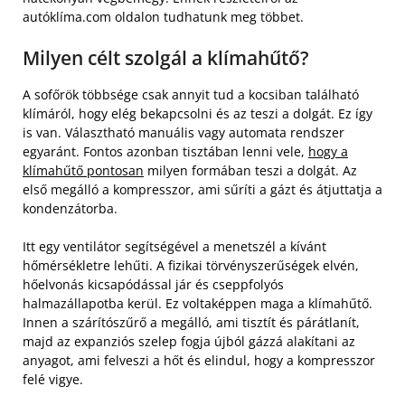
autóklíma.com oldalon tudhatunk meg többet.
Milyen célt szolgál a klímahűtő?
A sofőrök többsége csak annyit tud a kocsiban található
klímáról, hogy elég bekapcsolni és az teszi a dolgát. Ez így
is van. Választható manuális vagy automata rendszer
egyaránt. Fontos azonban tisztában lenni vele,
hogy a
klímahűtő pontosan
milyen formában teszi a dolgát. Az
első megálló a kompresszor, ami sűríti a gázt és átjuttatja a
kondenzátorba.
Itt egy ventilátor segítségével a menetszél a kívánt
hőmérsékletre lehűti. A fizikai törvényszerűségek elvén,
hőelvonás kicsapódással jár és cseppfolyós
halmazállapotba kerül. Ez voltaképpen maga a klímahűtő.
Innen a szárítószűrő a megálló, ami tisztít és párátlanít,
majd az expanziós szelep fogja újból gázzá alakítani az
anyagot, ami felveszi a hőt és elindul, hogy a kompresszor
felé vigye.