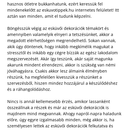
hasznos ötletre bukkanhatunk, ezért keressük fel
mindenekelőtt az eskuvotippek.hu internetes felületet! Itt
aztán van minden, amit el tudunk képzelni.
Böngésszük végig az esküvői dekorációk témakört és
amennyiben valamelyik elnyeri a tetszésünket, akkor a
megadott elérhetőségen megrendelhető. Sokan vannak,
akik úgy döntenek, hogy inkább megkímélik magukat a
stressztől és inkább egy cégre bízzák az egész lakodalom
megszervezését. Akár így teszünk, akár saját magunka
akarunk mindent elrendezni, akkor is szükség van némi
jóváhagyásra. Csakis akkor lesz álmaink élményben
részünk, ha megfelelően kivesszük a részünket a
szervezésből, hiszen mindez hozzájárul a készülődéshez
és a ráhangolódáshoz.
Nincs is annál kellemesebb érzés, amikor lassanként
összeállnak a részek és már az esküvői dekorációk is
majdnem mind megvannak. Ahogy napról-napra haladunk
előre, úgy egyre izgalmasabb minden, még akkor is, ha
személyesen lettek az esküvői dekorációk felkutatva és