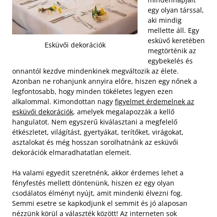
egy olyan társsal,
aki mindig
mellette áll. Egy
esküvő keretében
Esküvői dekorációk
megtörténik az
egybekelés és
onnantól kezdve mindenkinek megváltozik az élete.
Azonban ne rohanjunk annyira előre, hiszen egy nőnek a
legfontosabb, hogy minden tökéletes legyen ezen
alkalommal. Kimondottan nagy
figyelmet érdemelnek az
esküvői dekorációk
, amelyek megalapozzák a kellő
hangulatot. Nem egyszerű kiválasztani a megfelelő
étkészletet, világítást, gyertyákat, terítőket, virágokat,
asztalokat és még hosszan sorolhatnánk az esküvői
dekorációk elmaradhatatlan elemeit.
Ha valami egyedit szeretnénk, akkor érdemes lehet a
fényfestés mellett döntenünk, hiszen ez egy olyan
csodálatos élményt nyújt, amit mindenki élvezni fog.
Semmi esetre se kapkodjunk el semmit és jó alaposan
nézzünk körül a választék között! Az interneten sok