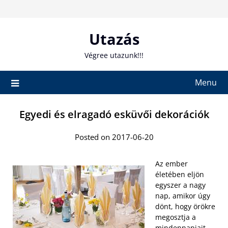
Skip
to
content
Utazás
Végree utazunk!!!
Menu
Egyedi és elragadó esküvői dekorációk
Posted on 2017-06-20
Az ember
életében eljön
egyszer a nagy
nap, amikor úgy
dönt, hogy örökre
megosztja a
mindennapjait