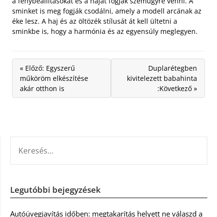
a fénybeállításokat és a hajat fogják szemügyre venni. A
sminket is meg fogják csodálni, amely a modell arcának az
éke lesz. A haj és az öltözék stílusát át kell ültetni a
sminkbe is, hogy a harmónia és az egyensúly meglegyen.
« Előző: Egyszerű
Duplarétegben
műköröm elkészítése
kivitelezett babahinta
akár otthon is
:Következő »
KERESÉS:
Legutóbbi bejegyzések
Autóüvegjavítás időben: megtakarítás helyett ne válaszd a