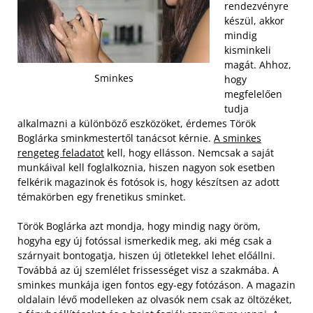
rendezvényre
készül, akkor
mindig
kisminkeli
magát. Ahhoz,
Sminkes
hogy
megfelelően
tudja
alkalmazni a különböző eszközöket, érdemes Török
Boglárka sminkmestertől tanácsot kérnie.
A sminkes
rengeteg feladatot
kell, hogy ellásson. Nemcsak a saját
munkáival kell foglalkoznia, hiszen nagyon sok esetben
felkérik magazinok és fotósok is, hogy készítsen az adott
témakörben egy frenetikus sminket.
Török Boglárka azt mondja, hogy mindig nagy öröm,
hogyha egy új fotóssal ismerkedik meg, aki még csak a
szárnyait bontogatja, hiszen új ötletekkel lehet előállni.
Továbbá az új szemlélet frissességet visz a szakmába. A
sminkes munkája igen fontos egy-egy fotózáson. A magazin
oldalain lévő modelleken az olvasók nem csak az öltözéket,