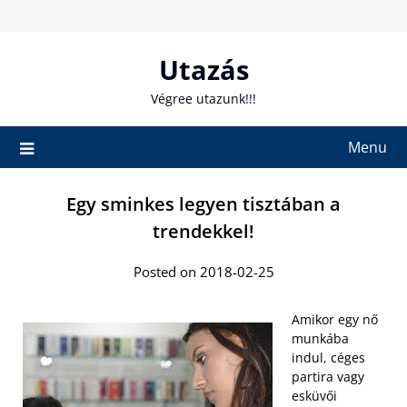
Skip
to
content
Utazás
Végree utazunk!!!
Menu
Egy sminkes legyen tisztában a
trendekkel!
Posted on 2018-02-25
Amikor egy nő
munkába
indul, céges
partira vagy
esküvői