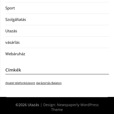
Sport
Szolgáltatás
Utazás
vásárlás
Webáruház
Címkék
Alcatel telefonközpont
darázsirtás Balaton
©2026 Utazás
| Design:
Newspaperly WordPress
Theme