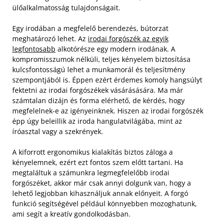
ülőalkalmatosság tulajdonságait.
Egy irodában a megfelelő berendezés, bútorzat
meghatározó lehet. Az
irodai forgószék az egyik
legfontosabb
alkotórésze egy modern irodának. A
kompromisszumok nélküli, teljes kényelem biztosítása
kulcsfontosságú lehet a munkamorál és teljesítmény
szempontjából is. Éppen ezért érdemes komoly hangsúlyt
fektetni az irodai forgószékek vásárásására.
Ma már
számtalan dizájn és forma elérhető, de kérdés, hogy
megfelelnek-e az igényeinknek. Hiszen az irodai forgószék
épp úgy beleillik az iroda hangulatvilágába, mint az
íróasztal vagy a szekrények.
A kiforrott ergonomikus kialakítás biztos záloga a
kényelemnek, ezért ezt fontos szem előtt tartani. Ha
megtaláltuk a számunkra legmegfelelőbb irodai
forgószéket, akkor már csak annyi dolgunk van, hogy a
lehető legjobban kihasználjuk annak előnyeit. A forgó
funkció segítségével például könnyebben mozoghatunk,
ami segít a kreatív gondolkodásban.