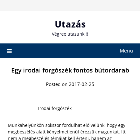
Skip
to
content
Utazás
Végree utazunk!!!
Menu
Egy irodai forgószék fontos bútordarab
Posted on 2017-02-25
Irodai forgószék
Munkahelyünkön sokszor fordulhat elő velünk, hogy egy
megbeszélés alatt kényelmetlenül érezzük magunkat. Itt
nem a megbeszélés témáját kell érteni, hanem az